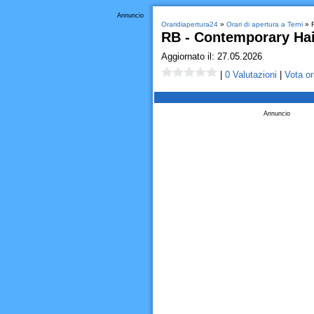
Annuncio
Oraridiapertura24
»
Orari di apertura a Terni
» R
RB - Contemporary Hair
Aggiornato il: 27.05.2026
|
0 Valutazioni
|
Vota or
Annuncio