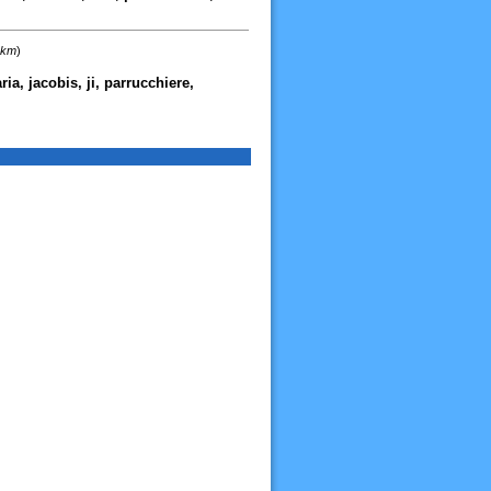
 km
)
aria, jacobis, ji, parrucchiere,