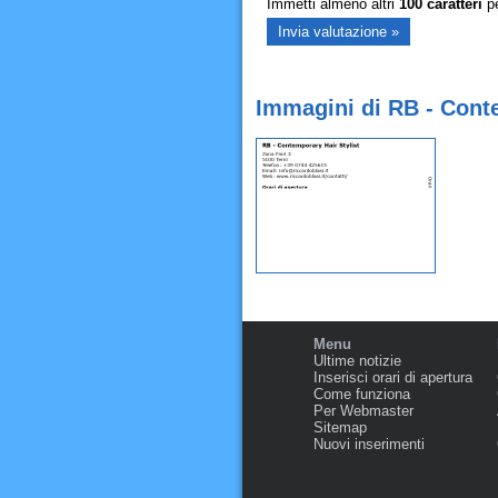
Immetti almeno altri
100
caratteri
pe
Immagini di RB - Conte
Menu
Ultime notizie
Inserisci orari di apertura
Come funziona
Per Webmaster
Sitemap
Nuovi inserimenti