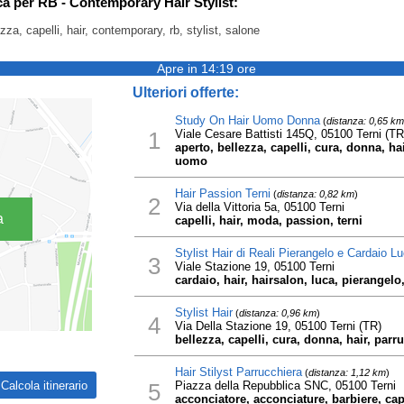
rca per RB - Contemporary Hair Stylist:
zza, capelli, hair, contemporary, rb, stylist, salone
Apre in 14:19 ore
Ulteriori offerte:
Study On Hair Uomo Donna
(
distanza: 0,65 km
1
Viale Cesare Battisti 145Q, 05100 Terni (TR
aperto, bellezza, capelli, cura, donna, ha
uomo
Hair Passion Terni
(
distanza: 0,82 km
)
2
Via della Vittoria 5a, 05100 Terni
a
capelli, hair, moda, passion, terni
Stylist Hair di Reali Pierangelo e Cardaio L
3
Viale Stazione 19, 05100 Terni
cardaio, hair, hairsalon, luca, pierangelo, 
Stylist Hair
(
distanza: 0,96 km
)
4
Via Della Stazione 19, 05100 Terni (TR)
bellezza, capelli, cura, donna, hair, parru
Hair Stilyst Parrucchiera
(
distanza: 1,12 km
)
5
Piazza della Repubblica SNC, 05100 Terni
acconciatore, acconciature, barbiere, capel