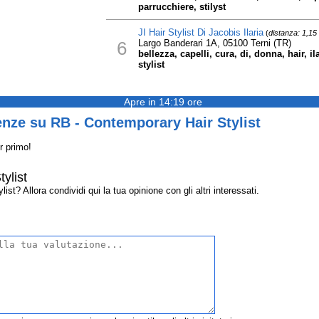
parrucchiere, stilyst
JI Hair Stylist Di Jacobis Ilaria
(
distanza: 1,15
6
Largo Banderari 1A, 05100 Terni (TR)
bellezza, capelli, cura, di, donna, hair, il
stylist
Apre in 14:19 ore
nze su RB - Contemporary Hair Stylist
r primo!
ylist
t? Allora condividi qui la tua opinione con gli altri interessati.