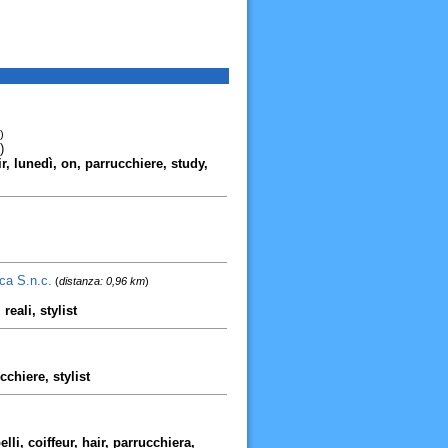
)
)
ir, lunedì, on, parrucchiere, study,
uca S.n.c.
(
distanza: 0,96 km
)
reali, stylist
cchiere, stylist
li, coiffeur, hair, parrucchiera,