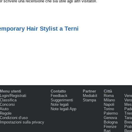
r scrivere una recensione che sia utile agli altri visitatori.
mporary Hair Stylist a Terni
Menu utenti
Contatto
Partner
Città
Login/Registrati
Feedback
Mediakit
Roma
Ven
Classifica
Suggerimenti
Stampa
Milano
Ver
Concorsi
Note legali
Napoli
Mes
Aiuto
Note legali App
Torino
Pad
Regole
Palermo
Trie
Condizioni d‘uso
Genova
Tara
Impostazioni sulla privacy
Bologna
Bres
Firenze
Prat
Bari
Regg