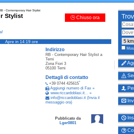
B - Contemporary Hair Stylist
 Stylist
Trov
🕒 Chiuso ora
a!
Apre in 14:19 ore
Most
Indirizzo
RB - Contemporary Hair Stylist
a
Terni
Agg
Zona Fiori 3
05100
Terni
Seg
Dettagli di contatto
*
+39 0744 425615
Per
Aggiungi numero di Fax »
www.riccardoblasi.it... »
info
@
riccardoblasi
.
it
(Invia il
Inv
messaggio ora)
Ins
Pubblicato da
Lger0801
Com