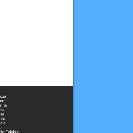
ezia
ona
sina
ova
ste
nto
cia
o
io Calabria