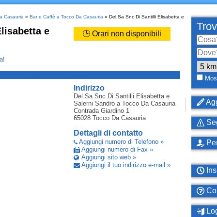
Da Casauria
»
Bar e Caffè a Tocco Da Casauria
» Del.Sa Snc Di Santilli Elisabetta e
Trov
Elisabetta e
🕒 Orari non disponibili
a!
_
Most
Indirizzo
Del.Sa Snc Di Santilli Elisabetta e
Agg
Salerni Sandro
a Tocco Da Casauria
Contrada Giardino 1
65028
Tocco Da Casauria
Seg
Dettagli di contatto
Aggiungi numero di Telefono »
Per
Aggiungi numero di Fax »
Aggiungi sito web »
Aggiungi il tuo indirizzo e-mail »
Ins
Com
Log