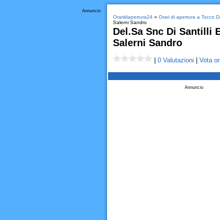
Annuncio
Oraridiapertura24
»
Orari di apertura a Tocco 
Salerni Sandro
Del.Sa Snc Di Santilli 
Salerni Sandro
|
0 Valutazioni
|
Vota or
Annuncio