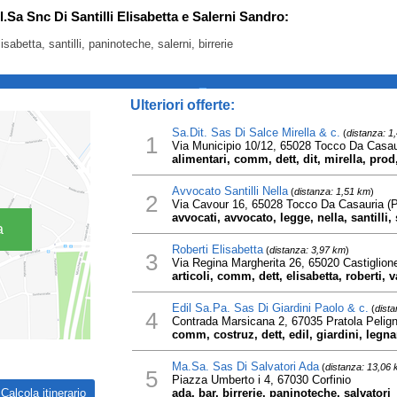
l.Sa Snc Di Santilli Elisabetta e Salerni Sandro:
isabetta, santilli, paninoteche, salerni, birrerie
_
Ulteriori offerte:
Sa.Dit. Sas Di Salce Mirella & c.
(
distanza: 1
1
Via Municipio 10/12, 65028 Tocco Da Casau
alimentari, comm, dett, dit, mirella, prod,
Avvocato Santilli Nella
(
distanza: 1,51 km
)
2
Via Cavour 16, 65028 Tocco Da Casauria (
avvocati, avvocato, legge, nella, santilli, 
a
Roberti Elisabetta
(
distanza: 3,97 km
)
3
Via Regina Margherita 26, 65020 Castiglion
articoli, comm, dett, elisabetta, roberti, v
Edil Sa.Pa. Sas Di Giardini Paolo & c.
(
dist
4
Contrada Marsicana 2, 67035 Pratola Pelig
comm, costruz, dett, edil, giardini, legn
Ma.Sa. Sas Di Salvatori Ada
(
distanza: 13,06
5
Piazza Umberto i 4, 67030 Corfinio
ada, bar, birrerie, paninoteche, salvatori