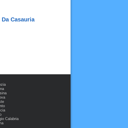
o Da Casauria
ezia
ona
sina
ova
ste
nto
cia
o
io Calabria
ma