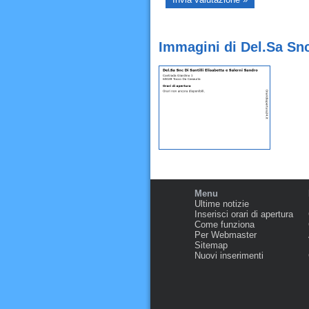
Immagini di Del.Sa Snc
Menu
Ultime notizie
Inserisci orari di apertura
Come funziona
Per Webmaster
Sitemap
Nuovi inserimenti