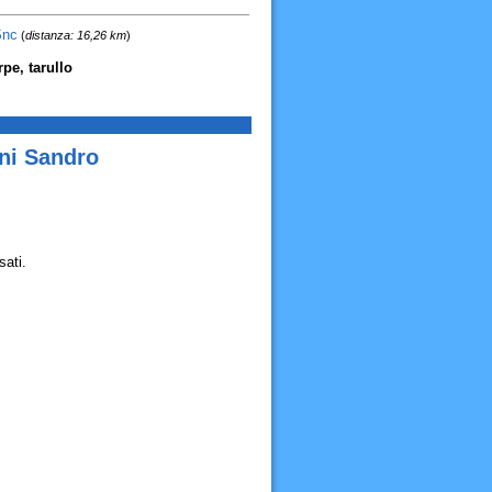
Snc
(
distanza: 16,26 km
)
pe, tarullo
rni Sandro
sati.