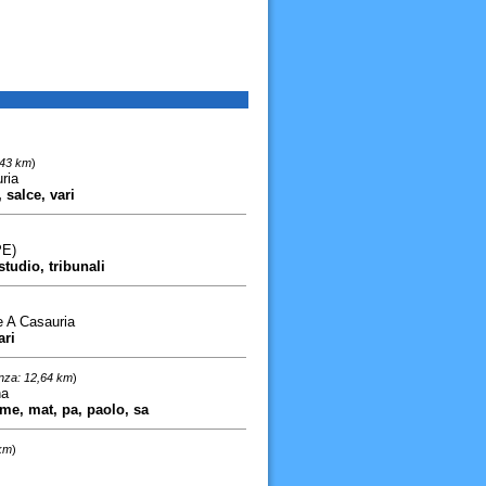
,43 km
)
ria
 salce, vari
PE)
studio, tribunali
e A Casauria
ari
anza: 12,64 km
)
na
ame, mat, pa, paolo, sa
 km
)