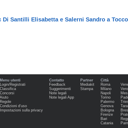
 Di Santilli Elisabetta e Salerni Sandro a Tocc
Menu utenti
Contatto
Partner
Città
Login/Registrati
Feedback
Mediakit
Roma
Ven
Classifica
Suggerimenti
Stampa
Milano
Ver
Concorsi
Note legali
Napoli
Mes
Aiuto
Note legali App
Torino
Pad
Regole
Palermo
Trie
Condizioni d‘uso
Genova
Tara
Impostazioni sulla privacy
Bologna
Bres
Firenze
Prat
Bari
Regg
Catania
Par