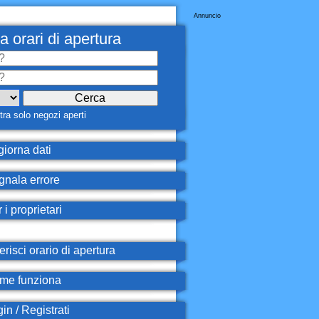
Annuncio
a orari di apertura
ra solo negozi aperti
iorna dati
nala errore
 i proprietari
erisci orario di apertura
e funziona
in / Registrati