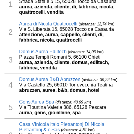
Strada Statale 5 15, 65028 Tocco da Casauria
1
aurea, azienda, cliente, di, fabbrica, nicola,
quattrocelli, vendita
Aurea di Nicola Quattrocelli
(
distanza: 12,74 km
)
Via S. Liberata 15, 65028 Tocco da Casauria
2
attenzione, aurea, cappello, clienti, di,
fabbrica, nicola, quattrocelli
Domus Aurea Ediltech
(
distanza: 34,03 km
)
Piazza Templi Romani 5, 66100 Chieti
3
aurea, azienda, cliente, domus, ediltech,
fabbrica, vendita
Domus Aurea B&B Abruzzen
(
distanza: 39,22 km
)
4
Via Castello 25, 66010 Torrevecchia Teatina
abruzzen, aurea, b&b, domus, hotel
Gens Aurea Spa
(
distanza: 40,99 km
)
5
Via Tiburtina Valeria 386, 65128 Pescara
aurea, gens, gioiellerie, spa
Casa Vinicola Italo Pietrantonj Di Nicola
Pietrantonj & c Sas
(
distanza: 4,81 km
)