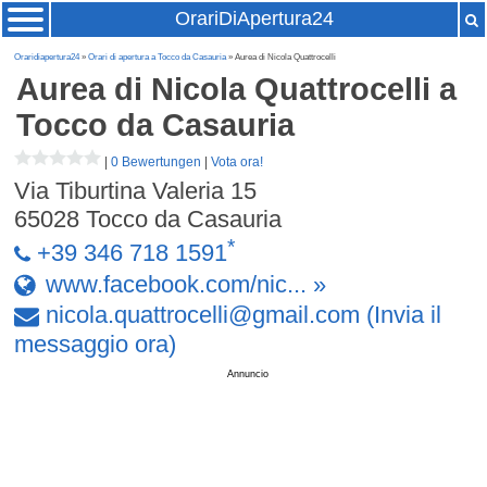
OrariDiApertura24
Oraridiapertura24
»
Orari di apertura a Tocco da Casauria
» Aurea di Nicola Quattrocelli
Aurea di Nicola Quattrocelli
a
Tocco da Casauria
|
0 Bewertungen
|
Vota ora!
Via Tiburtina Valeria 15
65028
Tocco da Casauria
*
+39 346 718 1591
www.facebook.com/nic... »
nicola
.
quattrocelli
@
gmail
.
com
(Invia il
messaggio ora)
Annuncio