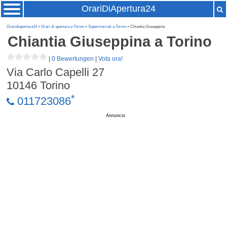
OrariDiApertura24
Oraridiapertura24
»
Orari di apertura a Torino
»
Supermercati a Torino
» Chiantia Giuseppina
Chiantia Giuseppina
a Torino
|
0 Bewertungen
|
Vota ora!
Via Carlo Capelli 27
10146
Torino
*
011723086
Annuncio