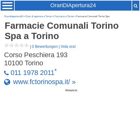
OrariDiApertura24
Oraridiapertura24
»
Orari di apertura a Torino
»
Farmacie a Torino
» Farmacie Comunali Torino Spa
Farmacie Comunali Torino
Spa
a Torino
|
0 Bewertungen
|
Vota ora!
Corso Peschiera 193
10100
Torino
*
011 1978 2011
www.fctorinospa.it/ »
Annuncio