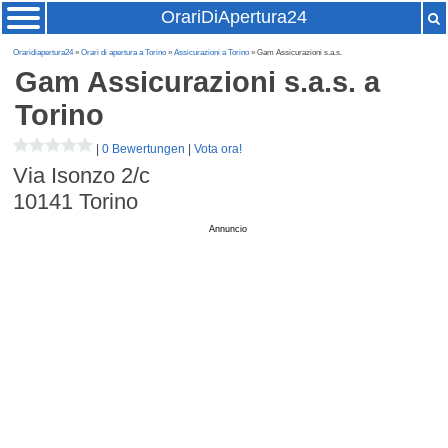
OrariDiApertura24
Oraridiapertura24
»
Orari di apertura a Torino
»
Assicurazioni a Torino
» Gam Assicurazioni s.a.s.
Gam Assicurazioni s.a.s.
a
Torino
|
0 Bewertungen
|
Vota ora!
Via Isonzo 2/c
10141
Torino
Annuncio