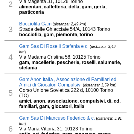
Via Magenta 31, 10128 Torino
2
alimentari, caffetteria, della, gam, gerla,
pasticceria
Bocciofila Gam
(
distanza: 2,49 km
)
3
Strada delle Ghiacciaie 54/A, 10143 Torino
bocciofila, gam, piemonte, torino
Gam Sas Di Roselli Stefania e c.
(
distanza: 3,49
km
)
4
Via Madama Cristina 58, 10125 Torino
gam, macellerie, pescherie, roselli, salumerie,
stefania
Gam Anon Italia , Associazione di Familiari ed
Amici di Giocatori Compulsivi
(
distanza: 3,59 km
)
Corso Unione Sovietica 222 d, 10100 Torino
5
(TO)
amici, anon, associazione, compulsivi, di, ed,
familiari, gam, giocatori, italia
Gam Sas Di Mancuso Federico & c.
(
distanza: 3,91
km
)
6
Via Maria Vittoria 31, 10123 Torino