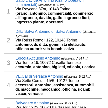
Gatto Davide Antonino (Orario Operatori
commerciali)
(
distanza: 0,00 km
)
Via Reycend 37/a, 10148 Torino
1
(orario, antonino, commerciali), commercio
all’ingrosso, davide, gatto, ingrosso fiori,
ingrosso piante, operatori
Ditta Salvà Antonino di Salvà Antonino
(
distanza:
1,28 km
)
2
Via Reiss Romoli 122, 10148 Torino
antonino, di, ditta, gommista elettrauto,
officina autorizzata bosch, salvà
Edicola Accursio Antonino
(
distanza: 7,94 km
)
3
Via Torino 16, 10072 Caselle Torinese
accursio, antonino, biglietti, edicola, ricarica
VE.Car di Versace Antonino
(
distanza: 9,62 km
)
Via Sette Comuni 15/B, 10127 Torino
4
accessori, antonino, assistenza, automobili,
di, macchine, meccanico, officina, ricambi,
ve.car, versace
Belvedere Antonino
(
distanza: 9,73 km
)
Via Torino 25, 10020 Baldissero Torinese