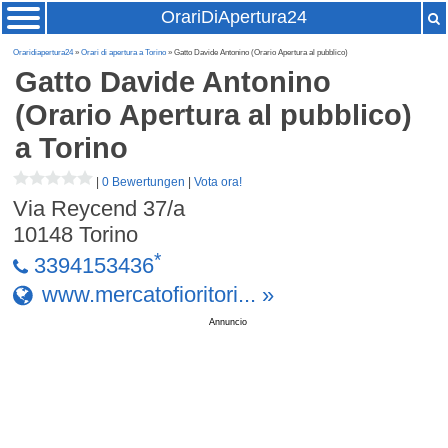
OrariDiApertura24
Oraridiapertura24
»
Orari di apertura a Torino
» Gatto Davide Antonino (Orario Apertura al pubblico)
Gatto Davide Antonino
(Orario Apertura al pubblico)
a Torino
|
0 Bewertungen
|
Vota ora!
Via Reycend 37/a
10148
Torino
*
3394153436
www.mercatofioritori... »
Annuncio