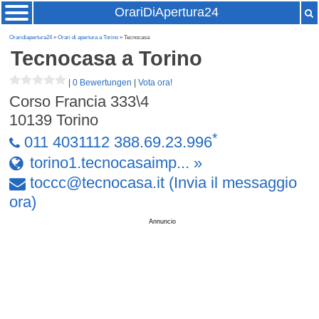
OrariDiApertura24
Oraridiapertura24
»
Orari di apertura a Torino
» Tecnocasa
Tecnocasa
a Torino
|
0 Bewertungen
|
Vota ora!
Corso Francia 333\4
10139
Torino
*
011 4031112 388.69.23.996
torino1.tecnocasaimp... »
toccc
@
tecnocasa
.
it
(Invia il messaggio
ora)
Annuncio