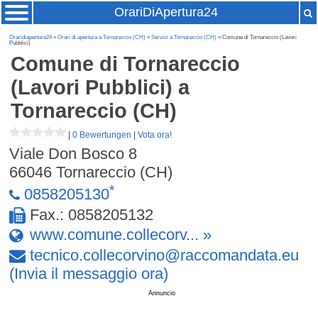
OrariDiApertura24
Oraridiapertura24
»
Orari di apertura a Tornareccio (CH)
»
Servizi a Tornareccio (CH)
» Comune di Tornareccio (Lavori
Pubblici)
Comune di Tornareccio
(Lavori Pubblici)
a
Tornareccio (CH)
|
0 Bewertungen
|
Vota ora!
Viale Don Bosco 8
66046
Tornareccio (CH)
*
0858205130
Fax.: 0858205132
www.comune.collecorv... »
tecnico
.
collecorvino
@
raccomandata
.
eu
(Invia il messaggio ora)
Annuncio