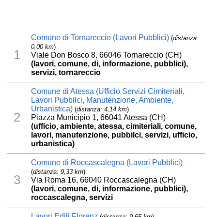
Comune di Tornareccio (Lavori Pubblici)
(
distanza:
0,00 km
)
1
Viale Don Bosco 8, 66046 Tornareccio (CH)
(lavori, comune, di, informazione, pubblici),
servizi, tornareccio
Comune di Atessa (Ufficio Servizi Cimiteriali,
Lavori Pubbilci, Manutenzione, Ambiente,
Urbanistica)
(
distanza: 4,14 km
)
2
Piazza Municipio 1, 66041 Atessa (CH)
(ufficio, ambiente, atessa, cimiteriali, comune,
lavori, manutenzione, pubbilci, servizi, ufficio,
urbanistica)
Comune di Roccascalegna (Lavori Pubblici)
(
distanza: 9,33 km
)
3
Via Roma 16, 66040 Roccascalegna (CH)
(lavori, comune, di, informazione, pubblici),
roccascalegna, servizi
Lavori Edili Florenz
(
distanza: 9,65 km
)