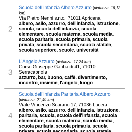
Scuola dell'Infanzia Albero Azzurro
(
distanza: 16,12
km
)
Via Pietro Nenni s.n.c., 71011 Apricena
albero, asilo, azzurro, dell'infanzia, istruzione,
2
scuola, scuola dell'infanzia, scuola
elementare, scuola materna, scuola media,
scuola paritaria, scuola primaria, scuola
privata, scuola secondaria, scuola statale,
scuola superiore, scuole, università
L'Angelo Azzurro
(
distanza: 17,24 km
)
Corso Giuseppe Garibaldi 41, 71010
3
Serracapriola
azzurro, bar, buono, caffè, divertimento,
incontro, insieme, l'angelo, luogo
Scuola dell'Infanzia Paritaria Albero Azzurro
(
distanza: 21,49 km
)
Viale Vincenzo Scarano 17, 71036 Lucera
albero, asilo, azzurro, dell'infanzia, istruzione,
4
paritaria, scuola, scuola dell'infanzia, scuola
elementare, scuola materna, scuola media,
scuola paritaria, scuola primaria, scuola
privata, scuola secondaria, scuola statale,