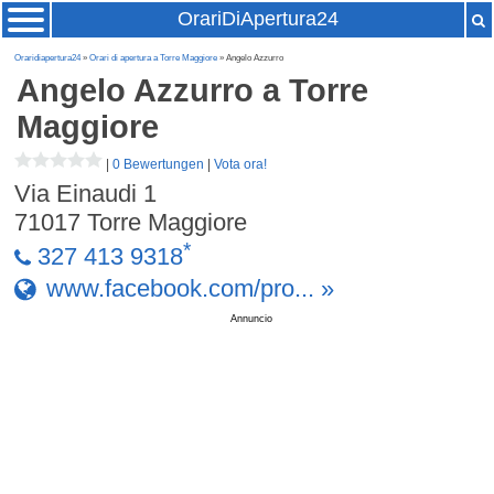
OrariDiApertura24
Oraridiapertura24
»
Orari di apertura a Torre Maggiore
» Angelo Azzurro
Angelo Azzurro
a Torre
Maggiore
|
0 Bewertungen
|
Vota ora!
Via Einaudi 1
71017
Torre Maggiore
*
327 413 9318
www.facebook.com/pro... »
Annuncio