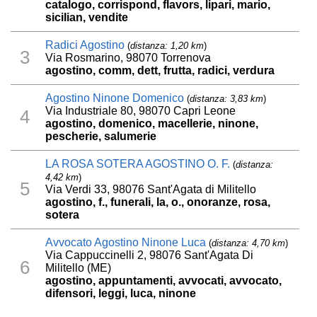
catalogo, corrispond, flavors, lipari, mario,
sicilian, vendite
Radici Agostino
(
distanza: 1,20 km
)
3
Via Rosmarino, 98070 Torrenova
agostino, comm, dett, frutta, radici, verdura
Agostino Ninone Domenico
(
distanza: 3,83 km
)
Via Industriale 80, 98070 Capri Leone
4
agostino, domenico, macellerie, ninone,
pescherie, salumerie
LA ROSA SOTERA AGOSTINO O. F.
(
distanza:
4,42 km
)
5
Via Verdi 33, 98076 Sant'Agata di Militello
agostino, f., funerali, la, o., onoranze, rosa,
sotera
Avvocato Agostino Ninone Luca
(
distanza: 4,70 km
)
Via Cappuccinelli 2, 98076 Sant'Agata Di
6
Militello (ME)
agostino, appuntamenti, avvocati, avvocato,
difensori, leggi, luca, ninone