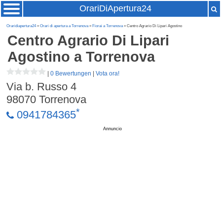
OrariDiApertura24
Oraridiapertura24
»
Orari di apertura a Torrenova
»
Fiorai a Torrenova
» Centro Agrario Di Lipari Agostino
Centro Agrario Di Lipari
Agostino
a Torrenova
|
0 Bewertungen
|
Vota ora!
Via b. Russo 4
98070
Torrenova
*
0941784365
Annuncio