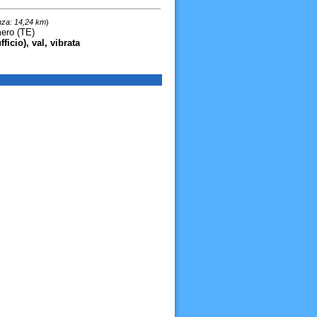
nza: 14,24 km
)
mero (TE)
ficio), val, vibrata