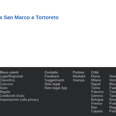
a San Marco a Tortoreto
Menu utenti
Contatto
Partner
Città
Login/Registrati
Feedback
Mediakit
Roma
Ven
Classifica
Suggerimenti
Stampa
Milano
Ver
Concorsi
Note legali
Napoli
Mes
Aiuto
Note legali App
Torino
Pad
Regole
Palermo
Trie
Condizioni d‘uso
Genova
Tara
Impostazioni sulla privacy
Bologna
Bres
Firenze
Prat
Bari
Regg
Catania
Par