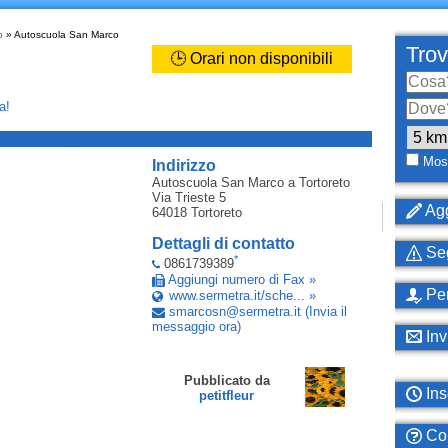
o
» Autoscuola San Marco
Trov
🕒 Orari non disponibili
a!
_
Most
Indirizzo
Autoscuola San Marco
a Tortoreto
Via Trieste 5
Agg
64018
Tortoreto
Dettagli di contatto
Seg
*
0861739389
Aggiungi numero di Fax »
Per
www.sermetra.it/sche... »
smarcosn
@
sermetra
.
it
(Invia il
messaggio ora)
Inv
Pubblicato da
Ins
petitfleur
Com