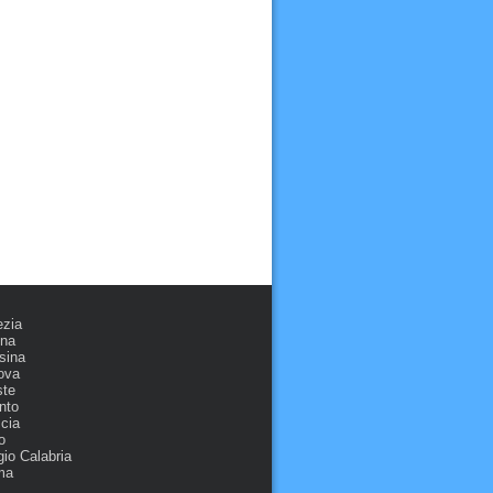
ezia
ona
sina
ova
ste
nto
cia
o
io Calabria
ma