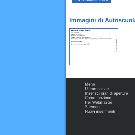
Immagini di Autoscuol
Menu
Ultime notizie
Inserisci orari di apertura
Come funziona
Per Webmaster
Sitemap
Nuovi inserimenti