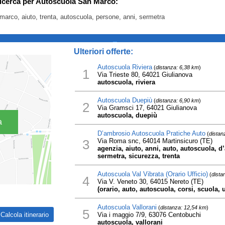
ricerca per Autoscuola San Marco:
marco, aiuto, trenta, autoscuola, persone, anni, sermetra
_
Ulteriori offerte:
Autoscuola Riviera
(
distanza: 6,38 km
)
1
Via Trieste 80, 64021 Giulianova
autoscuola, riviera
Autoscuola Duepiù
(
distanza: 6,90 km
)
2
Via Gramsci 17, 64021 Giulianova
autoscuola, duepiù
a
D’ambrosio Autoscuola Pratiche Auto
(
distan
3
Via Roma snc, 64014 Martinsicuro (TE)
agenzia, aiuto, anni, auto, autoscuola, d
sermetra, sicurezza, trenta
Autoscuola Val Vibrata (Orario Ufficio)
(
dista
4
Via V. Veneto 30, 64015 Nereto (TE)
(orario, auto, autoscuola, corsi, scuola, uf
Autoscuola Vallorani
(
distanza: 12,54 km
)
5
Via i maggio 7/9, 63076 Centobuchi
autoscuola, vallorani