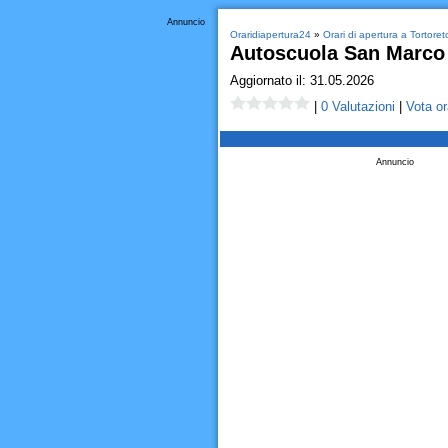
Annuncio
Oraridiapertura24
»
Orari di apertura a Tortoret
Autoscuola San Marco
Aggiornato il: 31.05.2026
|
0 Valutazioni
|
Vota or
Annuncio