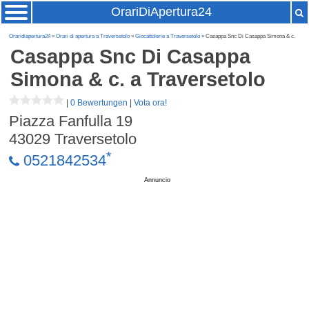
OrariDiApertura24
Oraridiapertura24
»
Orari di apertura a Traversetolo
»
Giocattolerie a Traversetolo
» Casappa Snc Di Casappa Simona & c.
Casappa Snc Di Casappa
Simona & c.
a Traversetolo
|
0 Bewertungen
|
Vota ora!
Piazza Fanfulla 19
43029
Traversetolo
*
0521842534
Annuncio