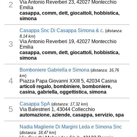
Via Antonio Reverberi 23, 42027 Montecchio
2
Emilia
casappa, comm, dett, giocattoli, hobbistica,
simona
Casappa Snc Di Casappa Simona & c.
(
distanza:
8,14 km
)
Via Antonio Reverberi 19, 42027 Montecchio
3
Emilia
casappa, comm, dett, giocattoli, hobbistica,
simona
Bomboniere Gabriella e Simona
(
distanza: 16,76
km
)
4
Piazza Papa Giovanni XXIII 5, 42034 Casina
articoli regalo, bombiniere, bomboniere,
casina, gabriella, oggettistica, simona
Casappa SpA
(
distanza: 17,32 km
)
5
Via Balestrieri 1, 43044 Collecchio
automazione, aziende, casappa, servizio, spa
Nadia Maglierie Di Margini Leda e Simona Snc
(
distanza: 18,47 km
)