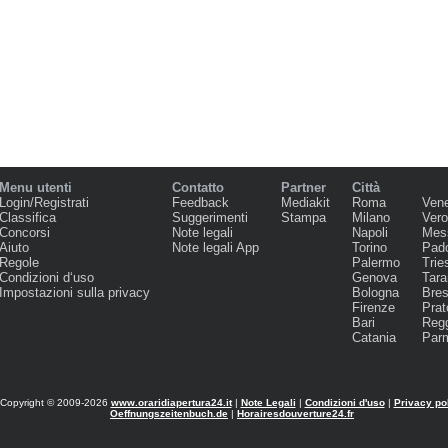
Menu utenti
Contatto
Partner
Città
Login/Registrati
Feedback
Mediakit
Roma
Ven
Classifica
Suggerimenti
Stampa
Milano
Ver
Concorsi
Note legali
Napoli
Mes
Aiuto
Note legali App
Torino
Pad
Regole
Palermo
Trie
Condizioni d‘uso
Genova
Tara
Impostazioni sulla privacy
Bologna
Bres
Firenze
Prat
Bari
Regg
Catania
Par
Copyright © 2009-2026
www.oraridiapertura24.it
|
Note Legali
|
Condizioni d'uso
|
Privacy po
Oeffnungszeitenbuch.de
|
Horairesdouverture24.fr