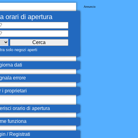
Annuncio
a orari di apertura
ra solo negozi aperti
iorna dati
nala errore
 i proprietari
erisci orario di apertura
e funziona
in / Registrati