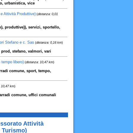
, urbanistica, vice
 Attività Produttive)
(
distanza: 0,01
), produttive)), servizi, sportello,
ori Stefano e c. Sas
(
distanza: 0,16 km
)
 prod, stefano, valmori, vari
 tempo libero)
(
distanza: 10,47 km
)
arradi comune, sport, tempo,
: 10,47 km
)
marradi comune, uffici comunali
sorato Attività
 Turismo)