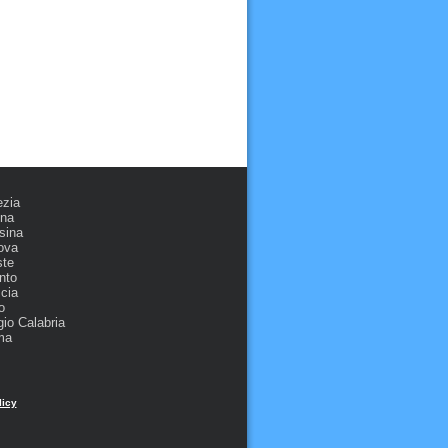
ezia
ona
sina
ova
ste
nto
cia
o
io Calabria
ma
licy