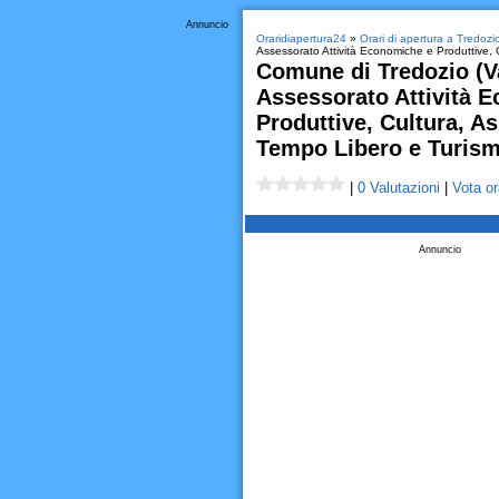
Annuncio
Oraridiapertura24
»
Orari di apertura a Tredozi
Assessorato Attività Economiche e Produttive, 
Comune di Tredozio (V
Assessorato Attività 
Produttive, Cultura, A
Tempo Libero e Turism
|
0 Valutazioni
|
Vota or
Annuncio