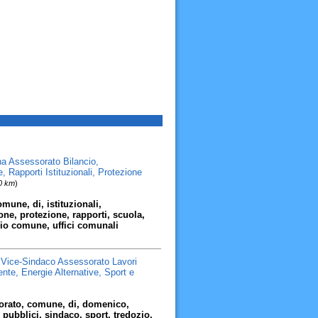
a Assessorato Bilancio,
Rapporti Istituzionali, Protezione
00 km
)
omune, di, istituzionali,
e, protezione, rapporti, scuola,
ozio comune, uffici comunali
 Vice-Sindaco Assessorato Lavori
ente, Energie Alternative, Sport e
ssorato, comune, di, domenico,
a, pubblici, sindaco, sport, tredozio,