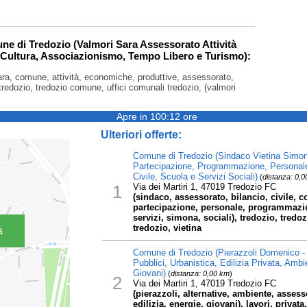
ne di Tredozio (Valmori Sara Assessorato Attività
Cultura, Associazionismo, Tempo Libero e Turismo):
sara, comune, attività, economiche, produttive, assessorato,
redozio, tredozio comune, uffici comunali tredozio, (valmori
Apre in 100:12 ore
Ulteriori offerte:
Comune di Tredozio (Sindaco Vietina Simon
Partecipazione, Programmazione, Personale, 
Civile, Scuola e Servizi Sociali)
(
distanza: 0,
1
Via dei Martiri 1, 47019 Tredozio FC
(sindaco, assessorato, bilancio, civile, c
partecipazione, personale, programmazion
servizi, simona, sociali), tredozio, tred
tredozio, vietina
a
Comune di Tredozio (Pierazzoli Domenico -
Pubblici, Urbanistica, Edilizia Privata, Ambi
Giovani)
(
distanza: 0,00 km
)
2
Via dei Martiri 1, 47019 Tredozio FC
(pierazzoli, alternative, ambiente, asse
edilizia, energie, giovani), lavori, privat