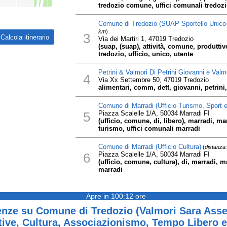
tredozio comune, uffici comunali tredozio
Comune di Tredozio (SUAP Sportello Unico e
km
)
3
Via dei Martiri 1, 47019 Tredozio
(suap, (suap), attività, comune, produttive
tredozio, ufficio, unico, utente
Petrini & Valmori Di Petrini Giovanni e Valm
4
Via Xx Settembre 50, 47019 Tredozio
alimentari, comm, dett, giovanni, petrini,
Comune di Marradi (Ufficio Turismo, Sport e
5
Piazza Scalelle 1/A, 50034 Marradi FI
(ufficio, comune, di, libero), marradi, m
turismo, uffici comunali marradi
Comune di Marradi (Ufficio Cultura)
(
distanza
6
Piazza Scalelle 1/A, 50034 Marradi FI
(ufficio, comune, cultura), di, marradi, 
marradi
Apre in 100:12 ore
nze su Comune di Tredozio (Valmori Sara Asses
ive, Cultura, Associazionismo, Tempo Libero e