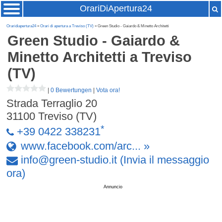
OrariDiApertura24
Oraridiapertura24
»
Orari di apertura a Treviso (TV)
» Green Studio - Gaiardo & Minetto Architetti
Green Studio - Gaiardo &
Minetto Architetti
a Treviso
(TV)
|
0 Bewertungen
|
Vota ora!
Strada Terraglio 20
31100
Treviso (TV)
*
+39 0422 338231
www.facebook.com/arc... »
info
@
green-studio
.
it
(Invia il messaggio
ora)
Annuncio