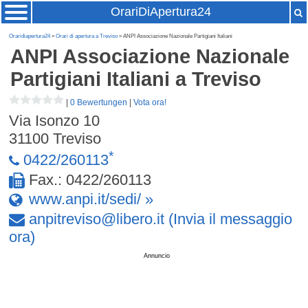
OrariDiApertura24
Oraridiapertura24
»
Orari di apertura a Treviso
» ANPI Associazione Nazionale Partigiani Italiani
ANPI Associazione Nazionale
Partigiani Italiani
a Treviso
|
0 Bewertungen
|
Vota ora!
Via Isonzo 10
31100
Treviso
*
0422/260113
Fax.: 0422/260113
www.anpi.it/sedi/ »
anpitreviso
@
libero
.
it
(Invia il messaggio
ora)
Annuncio