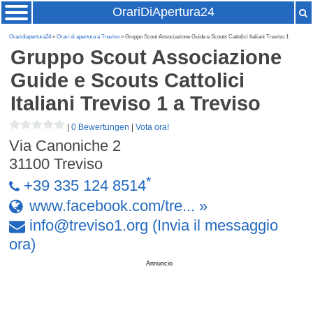
OrariDiApertura24
Oraridiapertura24
»
Orari di apertura a Treviso
» Gruppo Scout Associazione Guide e Scouts Cattolici Italiani Treviso 1
Gruppo Scout Associazione
Guide e Scouts Cattolici
Italiani Treviso 1
a Treviso
|
0 Bewertungen
|
Vota ora!
Via Canoniche 2
31100
Treviso
*
+39 335 124 8514
www.facebook.com/tre... »
info
@
treviso1
.
org
(Invia il messaggio
ora)
Annuncio