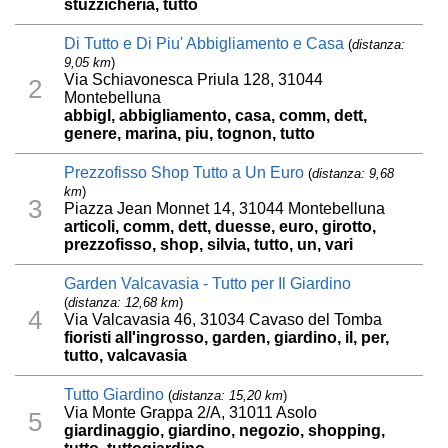
stuzzicheria, tutto
Di Tutto e Di Piu' Abbigliamento e Casa
(
distanza:
9,05 km
)
Via Schiavonesca Priula 128, 31044
2
Montebelluna
abbigl, abbigliamento, casa, comm, dett,
genere, marina, piu, tognon, tutto
Prezzofisso Shop Tutto a Un Euro
(
distanza: 9,68
km
)
3
Piazza Jean Monnet 14, 31044 Montebelluna
articoli, comm, dett, duesse, euro, girotto,
prezzofisso, shop, silvia, tutto, un, vari
Garden Valcavasia - Tutto per Il Giardino
(
distanza: 12,68 km
)
4
Via Valcavasia 46, 31034 Cavaso del Tomba
fioristi all'ingrosso, garden, giardino, il, per,
tutto, valcavasia
Tutto Giardino
(
distanza: 15,20 km
)
Via Monte Grappa 2/A, 31011 Asolo
5
giardinaggio, giardino, negozio, shopping,