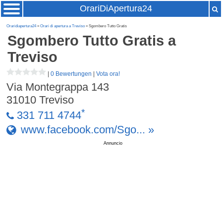
OrariDiApertura24
Oraridiapertura24
»
Orari di apertura a Treviso
» Sgombero Tutto Gratis
Sgombero Tutto Gratis
a
Treviso
|
0 Bewertungen
|
Vota ora!
Via Montegrappa 143
31010
Treviso
*
331 711 4744
www.facebook.com/Sgo... »
Annuncio