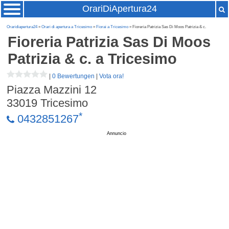
OrariDiApertura24
Oraridiapertura24
»
Orari di apertura a Tricesimo
»
Fiorai a Tricesimo
» Fioreria Patrizia Sas Di Moos Patrizia & c.
Fioreria Patrizia Sas Di Moos
Patrizia & c.
a Tricesimo
|
0 Bewertungen
|
Vota ora!
Piazza Mazzini 12
33019
Tricesimo
*
0432851267
Annuncio