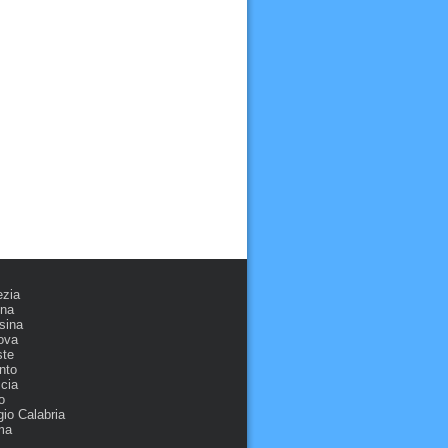
ezia
ona
sina
ova
ste
nto
cia
o
io Calabria
ma