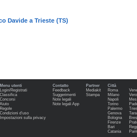
co Davide a Trieste (TS)
Menu utenti
Contatto
Partner
Città
Login/Registrati
Feedback
Mediakit
Roma
Ven
Classifica
Suggerimenti
Stampa
Milano
Ver
Concorsi
Note legali
Napoli
Mes
Aiuto
Note legali App
Torino
Pad
Regole
Palermo
Trie
Condizioni d‘uso
Genova
Tara
Impostazioni sulla privacy
Bologna
Bres
Firenze
Prat
Bari
Regg
Catania
Par