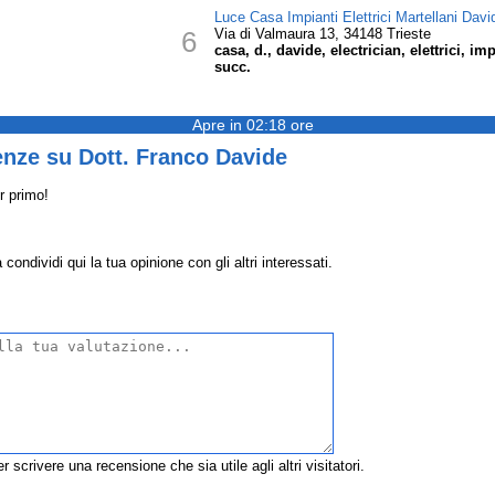
Luce Casa Impianti Elettrici Martellani Dav
6
Via di Valmaura 13, 34148 Trieste
casa, d., davide, electrician, elettrici, im
succ.
Apre in 02:18 ore
enze su Dott. Franco Davide
r primo!
ondividi qui la tua opinione con gli altri interessati.
r scrivere una recensione che sia utile agli altri visitatori.