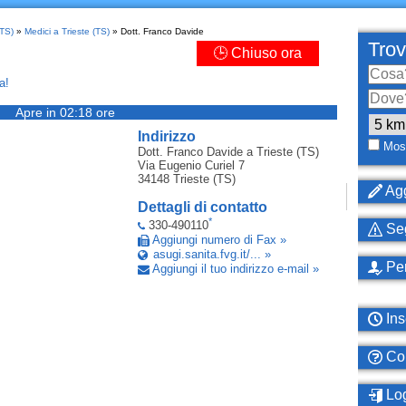
(TS)
»
Medici a Trieste (TS)
» Dott. Franco Davide
Trov
🕒 Chiuso ora
a!
Apre in 02:18 ore
Indirizzo
Most
Dott. Franco Davide
a Trieste (TS)
Via Eugenio Curiel 7
34148
Trieste (TS)
Agg
Dettagli di contatto
*
330-490110
Seg
Aggiungi numero di Fax »
asugi.sanita.fvg.it/... »
Per
Aggiungi il tuo indirizzo e-mail »
Ins
Com
Log