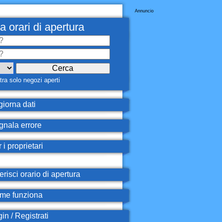
Annuncio
a orari di apertura
ra solo negozi aperti
iorna dati
nala errore
 i proprietari
erisci orario di apertura
e funziona
in / Registrati