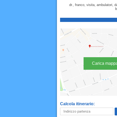
dr., franco, visita, ambulatori, 
b
Carica mapp
Calcola itinerario: