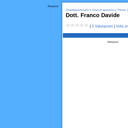
Annuncio
Oraridiapertura24
»
Orari di apertura a Trieste 
Dott. Franco Davide
|
0 Valutazioni
|
Vota or
Annuncio