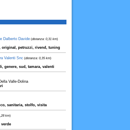
 e Dalberto Davide
(
distanza: 0,31 km
)
 original, petruzzi, rivend, tuning
ra Valenti Snc
(
distanza: 0,35 km
)
i, genere, sud, tamara, valenti
ella Valle-Dolina
ri
o, sanitaria, stolfo, visita
2,28 km
)
, verde