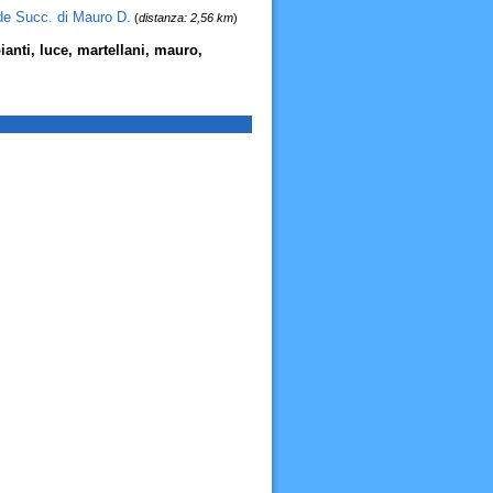
ide Succ. di Mauro D.
(
distanza: 2,56 km
)
pianti, luce, martellani, mauro,