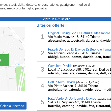
davide, studi, dott., dottore, circoscrizione, guarigione, medico di
ase, medico di famiglia, pediatra
Apre in 02:18 ore
Ulteriori offerte:
Original Tuning Snc Di Petruzzi Alessandro
1
Via Mario Maovaz 18, 34149 Trieste
alessandro, autoveicoli, dalberto, davide,
Fratelli Del Sud Di Davide Di Buono e Tama
2
Via Antonio Grego 46, 34148 Trieste
abbigl, buono, comm, davide, dett, fratell
a
Cavaliere Davide
(
distanza: 1,39 km
)
3
Localita' Lacotisce 398, 34018 San Dorligo D
articoli, cavaliere, comm, davide, dett, va
Dott. Stolfo Davide
(
distanza: 1,41 km
)
4
Via Pietro Valdoni 7, 34149 Trieste
ambulatorio, azienda, davide, dott., medic
Fata Verde Di Del Borrello Davide
(
distanza: 
5
Salita Di Zugnano 4/2, 34148 Trieste
borrello, catering, davide, fata, ristoranti