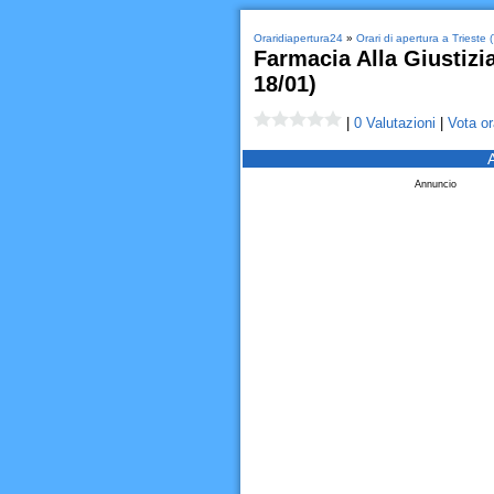
Oraridiapertura24
»
Orari di apertura a Trieste 
Farmacia Alla Giustizia
18/01)
|
0 Valutazioni
|
Vota or
Annuncio