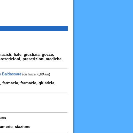
acisti, fiale, giustizia, gocce,
prescrizioni, prescrizioni mediche,
ro Baldassare
(
distanza: 0,00 km
)
, farmacia, farmacie, giustizia,
3 km
)
fumerie, stazione