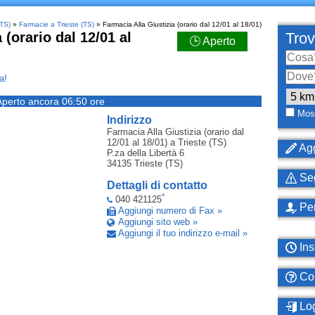
(TS)
»
Farmacie a Trieste (TS)
» Farmacia Alla Giustizia (orario dal 12/01 al 18/01)
 (orario dal 12/01 al
Trov
🕒 Aperto
a!
Aperto ancora 06:50 ore
Most
Indirizzo
Farmacia Alla Giustizia (orario dal
12/01 al 18/01)
a Trieste (TS)
Agg
P.za della Libertà 6
34135
Trieste (TS)
Seg
Dettagli di contatto
*
040 421125
Per
Aggiungi numero di Fax »
Aggiungi sito web »
Aggiungi il tuo indirizzo e-mail »
Ins
Com
Log