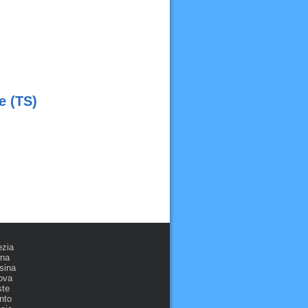
e (TS)
ezia
ona
sina
ova
ste
nto