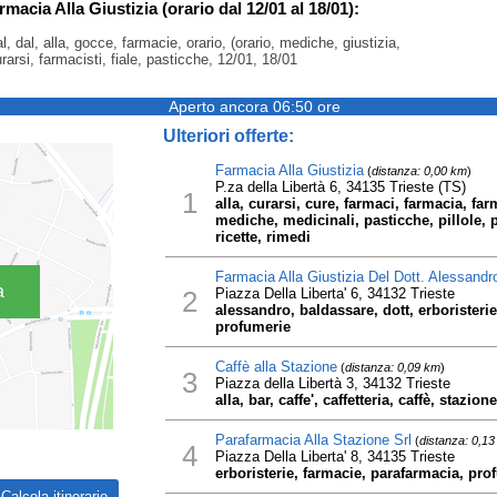
rmacia Alla Giustizia (orario dal 12/01 al 18/01):
l, dal, alla, gocce, farmacie, orario, (orario, mediche, giustizia,
urarsi, farmacisti, fiale, pasticche, 12/01, 18/01
Aperto ancora 06:50 ore
Ulteriori offerte:
Farmacia Alla Giustizia
(
distanza: 0,00 km
)
P.za della Libertà 6, 34135 Trieste (TS)
1
alla, curarsi, cure, farmaci, farmacia, farm
mediche, medicinali, pasticche, pillole, 
ricette, rimedi
Farmacia Alla Giustizia Del Dott. Alessand
a
2
Piazza Della Liberta' 6, 34132 Trieste
alessandro, baldassare, dott, erboristerie
profumerie
Caffè alla Stazione
(
distanza: 0,09 km
)
3
Piazza della Libertà 3, 34132 Trieste
alla, bar, caffe', caffetteria, caffè, stazione
Parafarmacia Alla Stazione Srl
(
distanza: 0,1
4
Piazza Della Liberta' 8, 34135 Trieste
erboristerie, farmacie, parafarmacia, pro