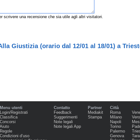
r scrivere una recensione che sia utile agli altri visitatori.
la Giustizia (orario dal 12/01 al 18/01) a Triest
Menu utenti
Contatto
Partner
Città
Login/Registrati
Feedback
Mediakit
Roma
Ven
Classifica
Suggerimenti
Stampa
Milano
Ver
Concorsi
Note legali
Napoli
Mes
Aiuto
Note legali App
Torino
Pad
Regole
Palermo
Trie
Condizioni d‘uso
Genova
Tara