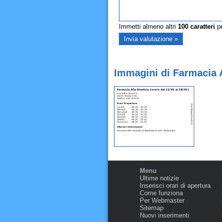
Immetti almeno altri
100
caratteri
pe
Immagini di Farmacia Al
Menu
Ultime notizie
Inserisci orari di apertura
Come funziona
Per Webmaster
Sitemap
Nuovi inserimenti