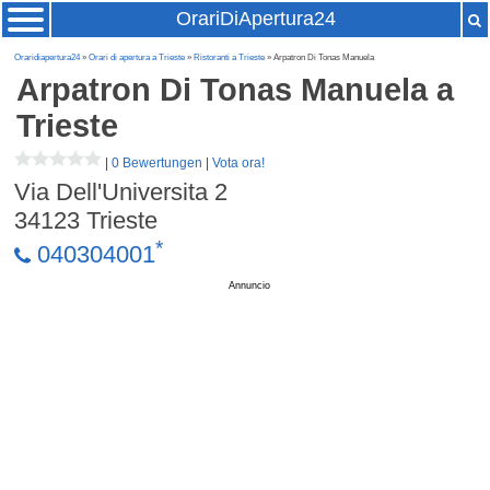
OrariDiApertura24
Oraridiapertura24
»
Orari di apertura a Trieste
»
Ristoranti a Trieste
» Arpatron Di Tonas Manuela
Arpatron Di Tonas Manuela
a
Trieste
|
0 Bewertungen
|
Vota ora!
Via Dell'Universita 2
34123
Trieste
*
040304001
Annuncio