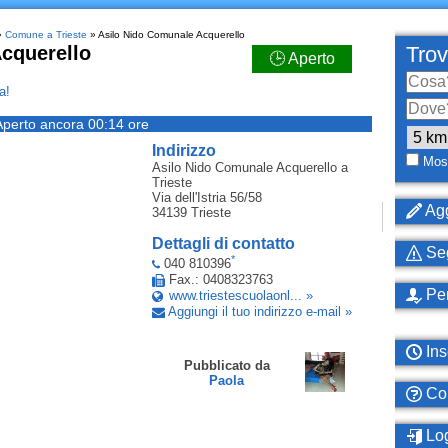
»
Comune a Trieste
» Asilo Nido Comunale Acquerello
cquerello
Trov
🕒 Aperto
a!
Aperto ancora 00:14 ore
Indirizzo
Most
Asilo Nido Comunale Acquerello
a
Trieste
Via dell'Istria 56/58
Agg
34139
Trieste
Dettagli di contatto
Seg
*
040 810396
Fax.: 0408323763
Per
www.triestescuolaonl... »
Aggiungi il tuo indirizzo e-mail »
Ins
Pubblicato da
Paola
Com
Log