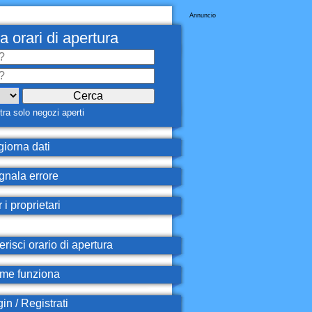
Annuncio
a orari di apertura
ra solo negozi aperti
iorna dati
nala errore
 i proprietari
erisci orario di apertura
e funziona
in / Registrati