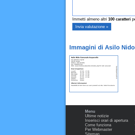
Immetti almeno altri
100
caratteri
pe
Immagini di Asilo Nido
Menu
Ultime notizie
Inserisci orari di apertura
Come funziona
Per Webmaster
Sitemap