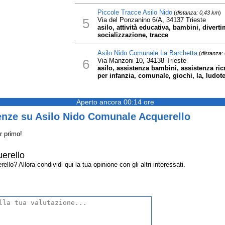
Piccole Tracce Asilo Nido
(
distanza: 0,43 km
)
5
Via del Ponzanino 6/A, 34137 Trieste
asilo, attività educativa, bambini, divert
socializzazione, tracce
Asilo Nido Comunale La Barchetta
(
distanza:
6
Via Manzoni 10, 34138 Trieste
asilo, assistenza bambini, assistenza ric
per infanzia, comunale, giochi, la, ludot
Aperto ancora 00:14 ore
enze su Asilo Nido Comunale Acquerello
r primo!
erello
o? Allora condividi qui la tua opinione con gli altri interessati.