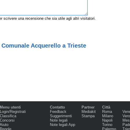
r scrivere una recensione che sia utile agli altri visitatori.
 Comunale Acquerello a Trieste
Menu utenti
Contatto
Partner
Città
Login/Registrati
Feedback
Mediakit
Roma
Ven
Classifica
Suggerimenti
Stampa
Milano
Ver
Concorsi
Note legali
Napoli
Mes
Aiuto
Note legali App
Torino
Pad
Regole
Palermo
Trie