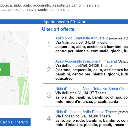
doteca, nido, asilo, acquerello, assistenza bambini, servizio
 assistenza ricreativa, centro per infanzia
Aperto ancora 00:14 ore
Ulteriori offerte:
Asilo Nido Comunale Acquerello
(
distanza: 2,
1
Via Valmaura 69, 34148 Trieste
acquerello, asilo, assistenza bambini, as
centro per infanzia, comunale, giochi, lu
Asilo Acquerello (Sezione Primavera)
(
distan
Via dell'Istria 56/58, 34139 Trieste
2
a
(sezione, acquerello, asilo, assistenza ba
bambini, centro per infanzia, giochi, lud
educativo
Nido d'infanzia - Nido d'Infanzia Santa Chiar
3
Via dell'Istria 61, 34137 Trieste
asilo nido, bambini, bambino, chiara, con
nido, nido d'infanzia, piccoli, santa
Nido d'infanzia - Asilo Piccole Tracce
(
distan
4
Via Ponzanino 6/a, 34100 Trieste
asilo, asilo nido, bambini, bambino, cont
nido d'infanzia, piccole, piccoli, tracce