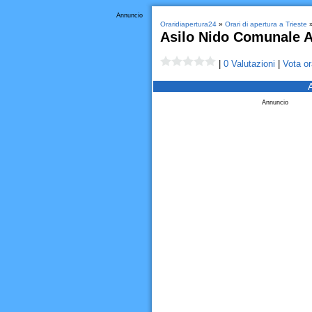
Annuncio
Oraridiapertura24
»
Orari di apertura a Trieste
Asilo Nido Comunale A
|
0 Valutazioni
|
Vota or
Annuncio