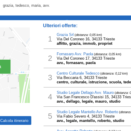
grazia, tedesco, maria, avv.
_
Ulteriori offerte:
Grazia Srl
(
distanza: 0,05 km
)
1
Via Del Coroneo 16, 34133 Trieste
affitto, grazia, immob, propriet
Fornasaro Avv. Paola
(
distanza: 0,05 km
)
2
Via Del Coroneo 17, 34133 Trieste
avv., fornasaro, paola
a
Centro Culturale Tedesco
(
distanza: 0,12 km
)
3
Via Beccaria 6, 34133 Trieste
centro, culturale, istruzione, scuola, ted
Studio Legale Dellago Avv. Mauro
(
distanza: 
4
Via San Francesco D'assisi 15, 34133 Tries
avv., dellago, legale, mauro, studio
Studio Legale Mantello Avv. Roberto
(
distanz
5
Via Fabio Severo 4, 34133 Trieste
avv., legale, mantello, roberto, studio