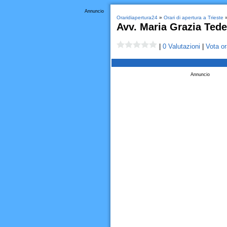
Annuncio
Oraridiapertura24
»
Orari di apertura a Trieste
»
Avv. Maria Grazia Ted
|
0 Valutazioni
|
Vota or
Annuncio