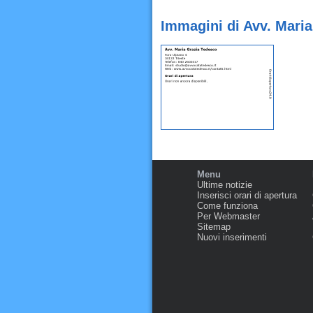
Immagini di Avv. Maria
Menu
Ultime notizie
Inserisci orari di apertura
Come funziona
Per Webmaster
Sitemap
Nuovi inserimenti