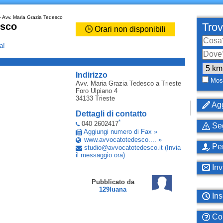
 Avv. Maria Grazia Tedesco
esco
Trov
🕒 Orari non disponibili
a!
_
Indirizzo
Most
Avv. Maria Grazia Tedesco
a Trieste
Foro Ulpiano 4
34133
Trieste
Agg
Dettagli di contatto
*
040 2602417
Seg
Aggiungi numero di Fax »
www.avvocatotedesco.... »
Per
studio
@
avvocatotedesco
.
it
(Invia
il messaggio ora)
Inv
Pubblicato da
129luana
Ins
Com