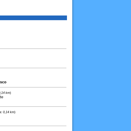
esco
0,14 km
)
te
a: 0,14 km
)