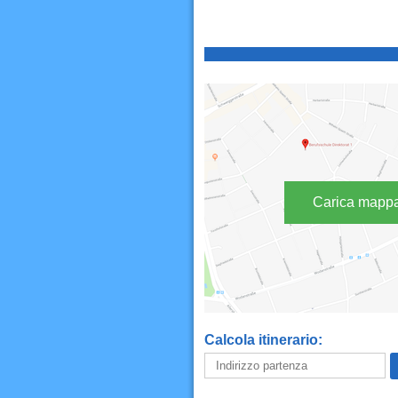
Carica mapp
Calcola itinerario: