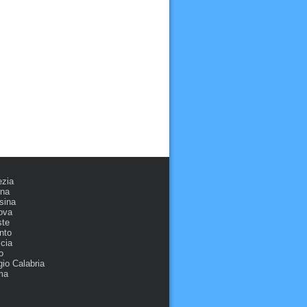
ezia
ona
sina
ova
ste
nto
cia
o
io Calabria
ma