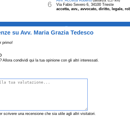
Avv. Accetta Roberto
(
distanza: 0,17 km
)
6
Via Fabio Severo 6, 34100 Trieste
accetta, avv., avvocato, diritto, legale, ro
_
enze su Avv. Maria Grazia Tedesco
r primo!
o
lora condividi qui la tua opinione con gli altri interessati.
r scrivere una recensione che sia utile agli altri visitatori.