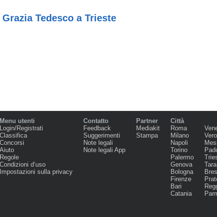
 Grazia Tedesco a Trieste
Menu utenti
Contatto
Partner
Città
Login/Registrati
Feedback
Mediakit
Roma
Ven
Classifica
Suggerimenti
Stampa
Milano
Ver
Concorsi
Note legali
Napoli
Mes
Aiuto
Note legali App
Torino
Pad
Regole
Palermo
Trie
Condizioni d‘uso
Genova
Tara
Impostazioni sulla privacy
Bologna
Bres
Firenze
Prat
Bari
Regg
Catania
Par