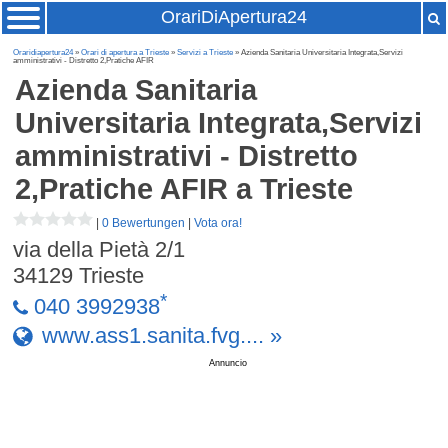
OrariDiApertura24
Oraridiapertura24
»
Orari di apertura a Trieste
»
Servizi a Trieste
» Azienda Sanitaria Universitaria Integrata,Servizi
amministrativi - Distretto 2,Pratiche AFIR
Azienda Sanitaria
Universitaria Integrata,Servizi
amministrativi - Distretto
2,Pratiche AFIR
a Trieste
|
0 Bewertungen
|
Vota ora!
via della Pietà 2/1
34129
Trieste
*
040 3992938
www.ass1.sanita.fvg.... »
Annuncio