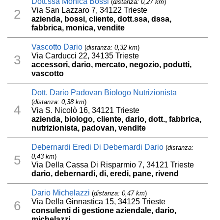
Dott.ssa Monica Bossi
(
distanza: 0,27 km
)
Via San Lazzaro 7, 34122 Trieste
2
azienda, bossi, cliente, dott.ssa, dssa,
fabbrica, monica, vendite
Vascotto Dario
(
distanza: 0,32 km
)
Via Carducci 22, 34135 Trieste
3
accessori, dario, mercato, negozio, podutti,
vascotto
Dott. Dario Padovan Biologo Nutrizionista
(
distanza: 0,38 km
)
4
Via S. Nicolò 16, 34121 Trieste
azienda, biologo, cliente, dario, dott., fabbrica,
nutrizionista, padovan, vendite
Debernardi Eredi Di Debernardi Dario
(
distanza:
0,43 km
)
5
Via Della Cassa Di Risparmio 7, 34121 Trieste
dario, debernardi, di, eredi, pane, rivend
Dario Michelazzi
(
distanza: 0,47 km
)
Via Della Ginnastica 15, 34125 Trieste
6
consulenti di gestione aziendale, dario,
michelazzi