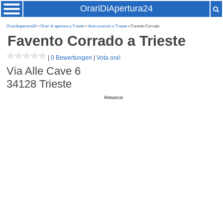
OrariDiApertura24
Oraridiapertura24
»
Orari di apertura a Trieste
»
Assicurazioni a Trieste
» Favento Corrado
Favento Corrado
a Trieste
|
0 Bewertungen
|
Vota ora!
Via Alle Cave 6
34128
Trieste
Annuncio