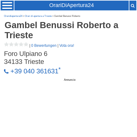
OrariDiApertura24
Oraridiapertura24
»
Orari di apertura a Trieste
» Gambel Benussi Roberto
Gambel Benussi Roberto
a
Trieste
|
0 Bewertungen
|
Vota ora!
Foro Ulpiano 6
34133
Trieste
*
+39 040 361631
Annuncio