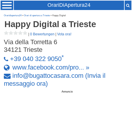
OrariDiApertura24
Oraridiapertura24
»
Orari di apertura a Trieste
» Happy Digital
Happy Digital
a Trieste
|
0 Bewertungen
|
Vota ora!
Via della Torretta 6
34121
Trieste
*
+39 040 322 9050
www.facebook.com/pro... »
info
@
bugattocasara
.
com
(Invia il
messaggio ora)
Annuncio