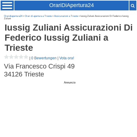
OrariDiApertura24
Oraridiapertura24
»
Orari di apertura a Trieste
»
Assicurazioni a Trieste
» Iussig Zuliani Assicurazioni Di Federico Iussig
Zuliani
Iussig Zuliani Assicurazioni Di
Federico Iussig Zuliani
a
Trieste
|
0 Bewertungen
|
Vota ora!
Via Francesco Crispi 49
34126
Trieste
Annuncio