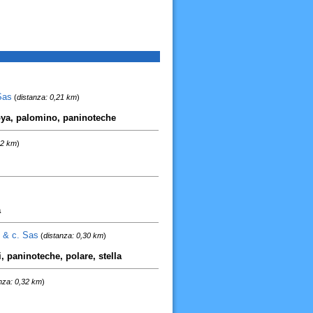
Sas
(
distanza: 0,21 km
)
toya, palomino, paninoteche
22 km
)
a
 & c. Sas
(
distanza: 0,30 km
)
, paninoteche, polare, stella
nza: 0,32 km
)