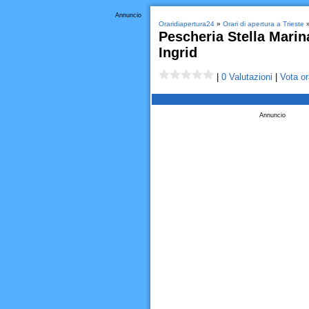
Annuncio
Oraridiapertura24
»
Orari di apertura a Trieste
Pescheria Stella Marin
Ingrid
|
0 Valutazioni
|
Vota or
Annuncio