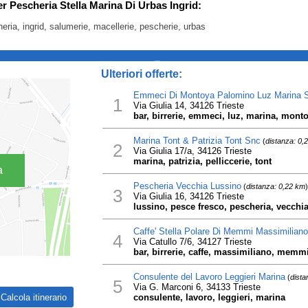
er Pescheria Stella Marina Di Urbas Ingrid:
heria, ingrid, salumerie, macellerie, pescherie, urbas
_
Ulteriori offerte:
Emmeci Di Montoya Palomino Luz Marina 
1
Via Giulia 14, 34126 Trieste
bar, birrerie, emmeci, luz, marina, mon
Marina Tont & Patrizia Tont Snc
(
distanza: 0,
2
Via Giulia 17/a, 34126 Trieste
marina, patrizia, pelliccerie, tont
a
Pescheria Vecchia Lussino
(
distanza: 0,22 km
)
3
Via Giulia 16, 34126 Trieste
lussino, pesce fresco, pescheria, vecchi
Caffe' Stella Polare Di Memmi Massimiliano
4
Via Catullo 7/6, 34127 Trieste
bar, birrerie, caffe, massimiliano, memmi
Consulente del Lavoro Leggieri Marina
(
dista
5
Via G. Marconi 6, 34133 Trieste
consulente, lavoro, leggieri, marina