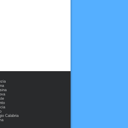
ezia
ona
sina
ova
ste
nto
cia
o
io Calabria
ma