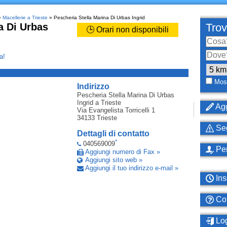
»
Macellerie a Trieste
» Pescheria Stella Marina Di Urbas Ingrid
a Di Urbas
Trov
🕒 Orari non disponibili
a!
_
Most
Indirizzo
Pescheria Stella Marina Di Urbas
Ingrid
a Trieste
Agg
Via Evangelista Torricelli 1
34133
Trieste
Seg
Dettagli di contatto
*
040569009
Per
Aggiungi numero di Fax »
Aggiungi sito web »
Aggiungi il tuo indirizzo e-mail »
Ins
Com
Log