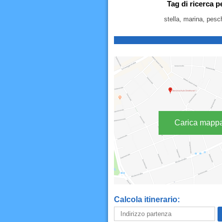
Tag di ricerca p
stella, marina, pesc
Carica mapp
Calcola itinerario: