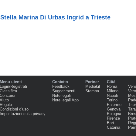
Stella Marina Di Urbas Ingrid a Trieste
Menu utenti
Contatto
Partner
Città
Login/Registrati
Feedback
Mediakit
Roma
Ven
Classifica
Suggerimenti
Stampa
Milano
Ver
Concorsi
Note legali
Napoli
Mes
Aiuto
Note legali App
Torino
Pad
Regole
Palermo
Trie
Condizioni d‘uso
Genova
Tara
Impostazioni sulla privacy
Bologna
Bres
Firenze
Prat
Bari
Regg
Catania
Par