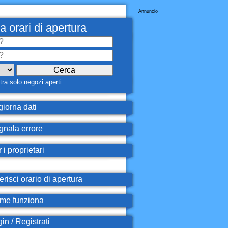
Annuncio
a orari di apertura
ra solo negozi aperti
iorna dati
nala errore
 i proprietari
erisci orario di apertura
e funziona
in / Registrati