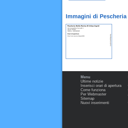
Immagini di Pescheria 
Menu
Ultime notizie
Inserisci orari di apertura
Come funziona
Per Webmaster
Sitemap
Nuovi inserimenti