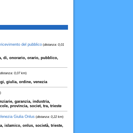
 ricevimento del pubblico
(
distanza: 0,01
, di, onorario, orario, pubblico,
distanza: 0,07 km
)
ogi, giulia, ordine, venezia
)
anziarie, garanzia, industria,
ole, provincia, societ, tra, trieste
 Venezia Giulia Onlus
(
distanza: 0,22 km
)
ia, islamico, onlus, società, trieste,