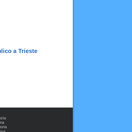
lico a Trieste
ezia
ona
sina
ova