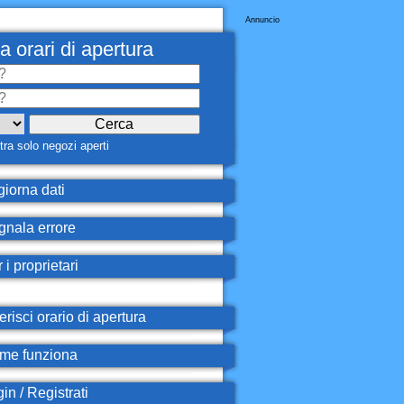
Annuncio
a orari di apertura
ra solo negozi aperti
iorna dati
nala errore
 i proprietari
erisci orario di apertura
e funziona
in / Registrati