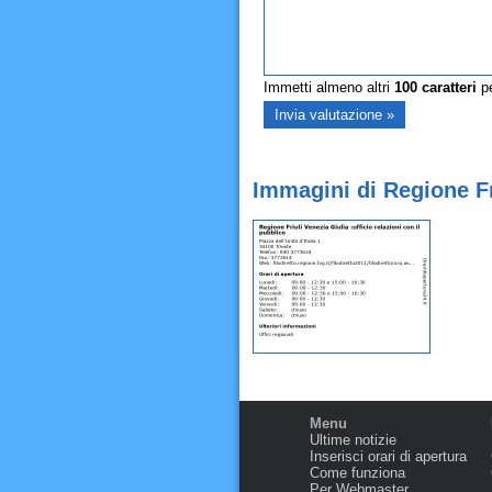
Immetti almeno altri
100
caratteri
pe
Immagini di Regione Fri
Menu
Ultime notizie
Inserisci orari di apertura
Come funziona
Per Webmaster