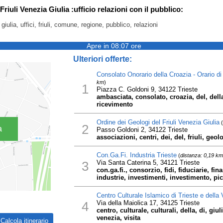
riuli Venezia Giulia :ufficio relazioni con il pubblico:
 giulia, uffici, friuli, comune, regione, pubblico, relazioni
Apre in 08:07 ore
Ulteriori offerte:
Consolato Onorario della Croazia - Orario di
km
)
1
Piazza C. Goldoni 9, 34122 Trieste
ambasciata, consolato, croazia, del, della
ricevimento
Ordine dei Geologi del Friuli Venezia Giulia
(
2
a
Passo Goldoni 2, 34122 Trieste
associazioni, centri, dei, del, friuli, geol
Con.Ga.Fi. Industria Trieste
(
distanza: 0,19 km
3
Via Santa Caterina 5, 34121 Trieste
con.ga.fi., consorzio, fidi, fiduciarie, fin
industrie, investimenti, investimento, picc
Centro Culturale Islamico di Trieste e della
4
Via della Maiolica 17, 34125 Trieste
centro, culturale, culturali, della, di, giul
venezia, visita