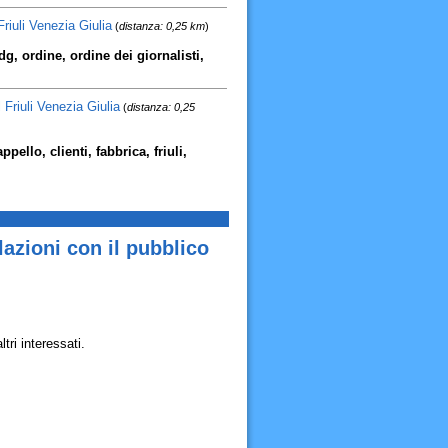
Friuli Venezia Giulia
(
distanza: 0,25 km
)
odg, ordine, ordine dei giornalisti,
riuli Venezia Giulia
(
distanza: 0,25
ello, clienti, fabbrica, friuli,
lazioni con il pubblico
tri interessati.