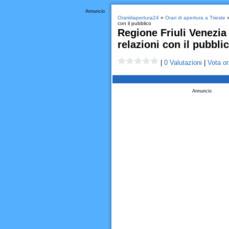
Annuncio
Oraridiapertura24
»
Orari di apertura a Trieste
con il pubblico
Regione Friuli Venezia 
relazioni con il pubbli
|
0 Valutazioni
|
Vota or
Annuncio