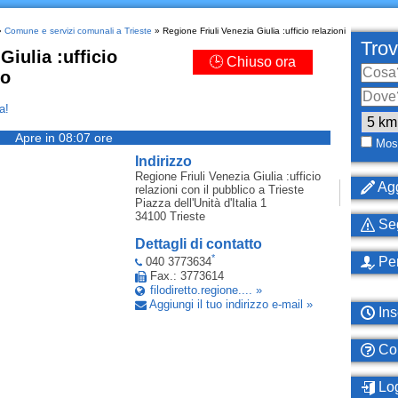
»
Comune e servizi comunali a Trieste
» Regione Friuli Venezia Giulia :ufficio relazioni
Trov
Giulia :ufficio
🕒 Chiuso ora
co
a!
Apre in 08:07 ore
Most
Indirizzo
Regione Friuli Venezia Giulia :ufficio
Agg
relazioni con il pubblico
a Trieste
Piazza dell'Unità d'Italia 1
34100
Trieste
Seg
Dettagli di contatto
*
Per
040 3773634
Fax.: 3773614
filodiretto.regione.... »
Aggiungi il tuo indirizzo e-mail »
Ins
Com
Log