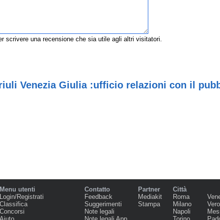
r scrivere una recensione che sia utile agli altri visitatori.
uli Venezia Giulia :ufficio relazioni con il pubb
Menu utenti
Contatto
Partner
Città
Login/Registrati
Feedback
Mediakit
Roma
Ven
Classifica
Suggerimenti
Stampa
Milano
Ver
Concorsi
Note legali
Napoli
Mes
Aiuto
Note legali App
Torino
Pad