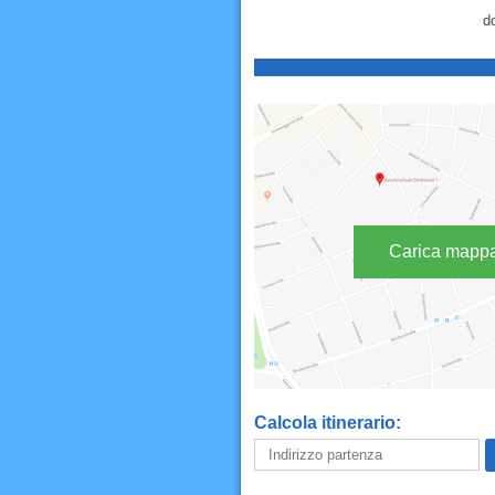
do
Carica mapp
Calcola itinerario: