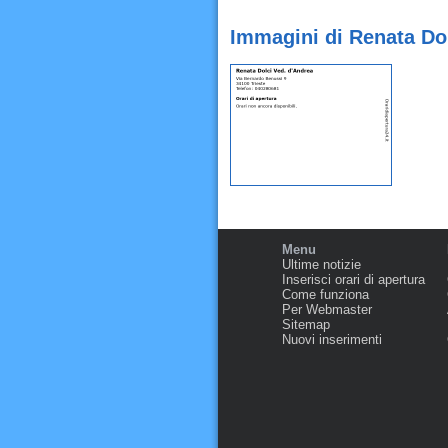
Immagini di Renata Dol
Menu
Ultime notizie
Inserisci orari di apertura
Come funziona
Per Webmaster
Sitemap
Nuovi inserimenti