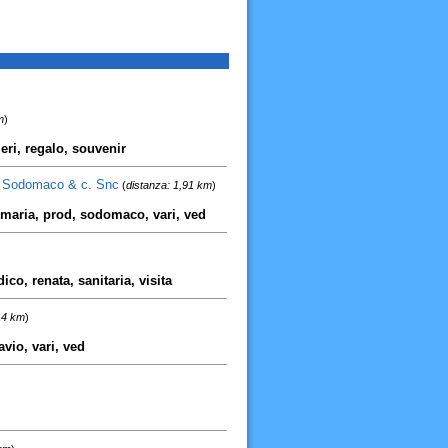
m
)
ieri, regalo, souvenir
o Sodomaco & c. Snc
(
distanza: 1,91 km
)
, maria, prod, sodomaco, vari, ved
co, renata, sanitaria, visita
14 km
)
vio, vari, ved