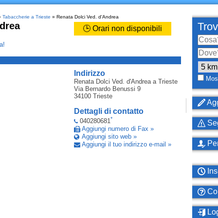
»
Tabaccherie a Trieste
» Renata Dolci Ved. d'Andrea
ndrea
Trov
🕒 Orari non disponibili
a!
_
Indirizzo
Most
Renata Dolci Ved. d'Andrea
a Trieste
Via Bernardo Benussi 9
34100
Trieste
Agg
Dettagli di contatto
*
040280681
Seg
Aggiungi numero di Fax »
Aggiungi sito web »
Per
Aggiungi il tuo indirizzo e-mail »
Ins
Com
Log