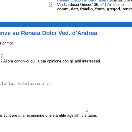
Renata Gregori In Dal Fratello
(
distanza: 3,56
6
Via Carducci Giosue' 36, 34125 Trieste
comm, dett, fratello, frutta, gregori, rena
_
enze su Renata Dolci Ved. d'Andrea
r primo!
ea
llora condividi qui la tua opinione con gli altri interessati.
r scrivere una recensione che sia utile agli altri visitatori.