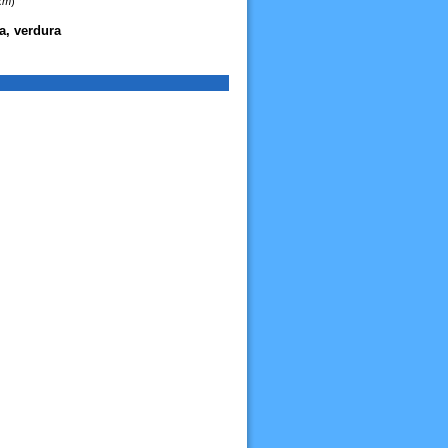
 km
)
ta, verdura