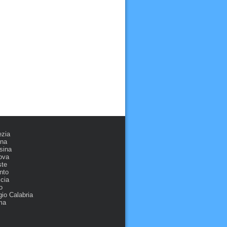
ezia
ona
sina
ova
ste
nto
cia
o
io Calabria
ma