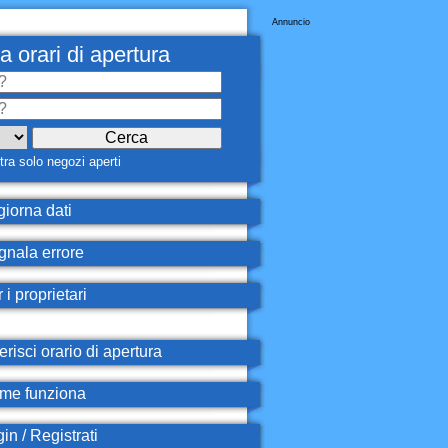
Annuncio
a orari di apertura
ra solo negozi aperti
iorna dati
nala errore
 i proprietari
erisci orario di apertura
e funziona
in / Registrati