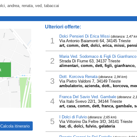
lci, andrea, renata, ved, tabaccai
_
Ulteriori offerte:
Dolci Pensieri Di Erica Missi
(
distanza: 1,47 k
1
Via Antonio Baiamonti 64, 34145 Trieste
art, comm, dett, dolci, erica, missi, pens
Maria Ved. Sodomaco & Figli Di Gianfranc
2
Strada Di Fiume 63, 34137 Trieste
alimentari, comm, dett, figli, gianfranco
a
Dott. Korcova Renata
(
distanza: 1,94 km
)
3
Via Pietro Valdoni 7, 34149 Trieste
ambulatorio, azienda, dott., korcova, medi
Franca Del Savio Ved. Gambale
(
distanza: 2,
4
Via Italo Svevo 22/1, 34144 Trieste
art, casa, comm, dett, franca, gambale, sa
I Dolci di Fulvio
(
distanza: 2,65 km
)
5
Via Vittorino Da Feltre 3/D, 34141 Trieste
bar, di, dolci, fulvio, gelateria