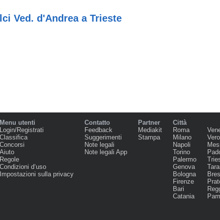
ci Ved. d'Andrea a Trieste
Menu utenti
Contatto
Partner
Città
Login/Registrati
Feedback
Mediakit
Roma
Ven
Classifica
Suggerimenti
Stampa
Milano
Ver
Concorsi
Note legali
Napoli
Mes
Aiuto
Note legali App
Torino
Pad
Regole
Palermo
Trie
Condizioni d‘uso
Genova
Tara
Impostazioni sulla privacy
Bologna
Bres
Firenze
Prat
Bari
Regg
Catania
Par