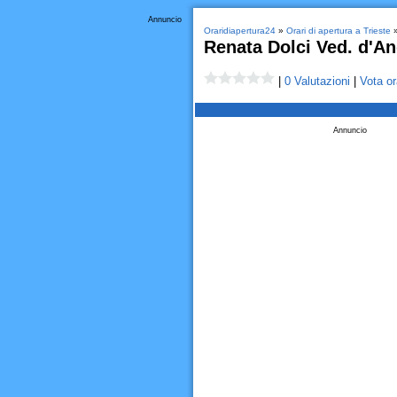
Annuncio
Oraridiapertura24
»
Orari di apertura a Trieste
Renata Dolci Ved. d'A
|
0 Valutazioni
|
Vota or
Annuncio