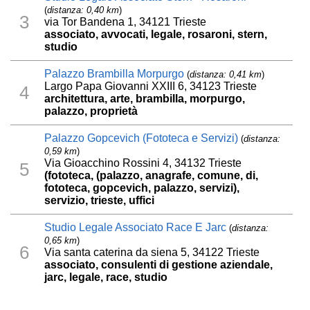
(
distanza: 0,40 km
)
3
via Tor Bandena 1, 34121 Trieste
associato, avvocati, legale, rosaroni, stern,
studio
Palazzo Brambilla Morpurgo
(
distanza: 0,41 km
)
Largo Papa Giovanni XXIII 6, 34123 Trieste
4
architettura, arte, brambilla, morpurgo,
palazzo, proprietà
Palazzo Gopcevich (Fototeca e Servizi)
(
distanza:
0,59 km
)
Via Gioacchino Rossini 4, 34132 Trieste
5
(fototeca, (palazzo, anagrafe, comune, di,
fototeca, gopcevich, palazzo, servizi),
servizio, trieste, uffici
Studio Legale Associato Race E Jarc
(
distanza:
0,65 km
)
6
Via santa caterina da siena 5, 34122 Trieste
associato, consulenti di gestione aziendale,
jarc, legale, race, studio