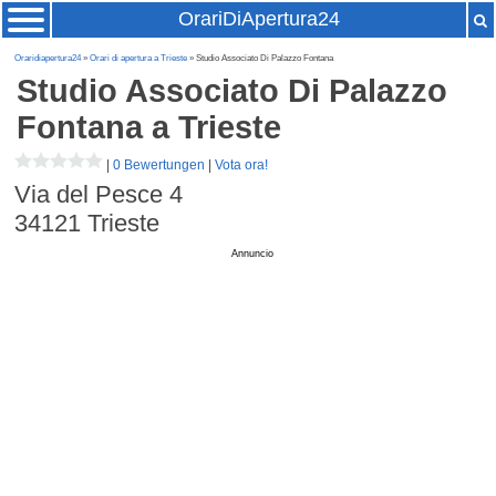
OrariDiApertura24
Oraridiapertura24
»
Orari di apertura a Trieste
» Studio Associato Di Palazzo Fontana
Studio Associato Di Palazzo
Fontana
a Trieste
|
0 Bewertungen
|
Vota ora!
Via del Pesce 4
34121
Trieste
Annuncio