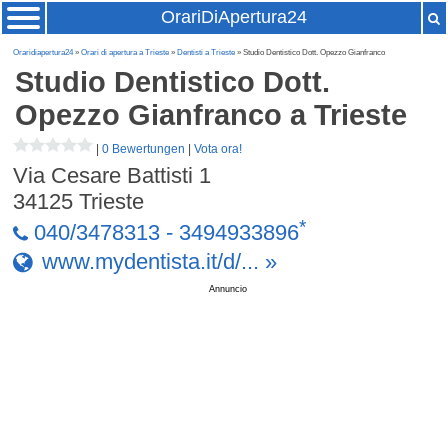
OrariDiApertura24
Oraridiapertura24
»
Orari di apertura a Trieste
»
Dentisti a Trieste
» Studio Dentistico Dott. Opezzo Gianfranco
Studio Dentistico Dott.
Opezzo Gianfranco
a Trieste
|
0 Bewertungen
|
Vota ora!
Via Cesare Battisti 1
34125
Trieste
*
040/3478313 - 3494933896
www.mydentista.it/d/... »
Annuncio