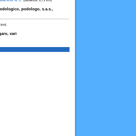
(
distanza: 0,71 km
)
podologico, podologo, s.a.s.,
5 km
)
garo, vari