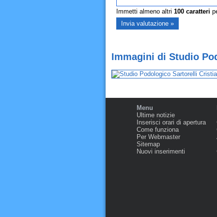
Immetti almeno altri
100
caratteri
pe
Immagini di Studio Podo
Menu
Ultime notizie
Inserisci orari di apertura
Come funziona
Per Webmaster
Sitemap
Nuovi inserimenti