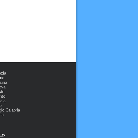
ezia
ona
sina
ova
ste
nto
cia
o
io Calabria
ma
licy