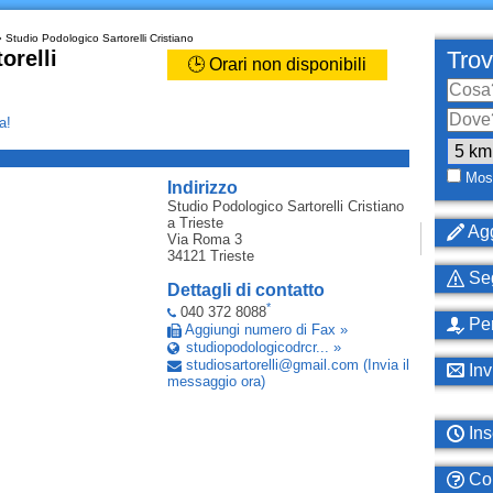
 Studio Podologico Sartorelli Cristiano
orelli
Trov
🕒 Orari non disponibili
a!
_
Most
Indirizzo
Studio Podologico Sartorelli Cristiano
a Trieste
Agg
Via Roma 3
34121
Trieste
Seg
Dettagli di contatto
*
040 372 8088
Per
Aggiungi numero di Fax »
studiopodologicodrcr... »
studiosartorelli
@
gmail
.
com
(Invia il
Inv
messaggio ora)
Ins
Com