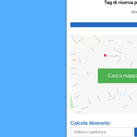
Tag di ricerca 
stu
Carica mapp
Calcola itinerario: