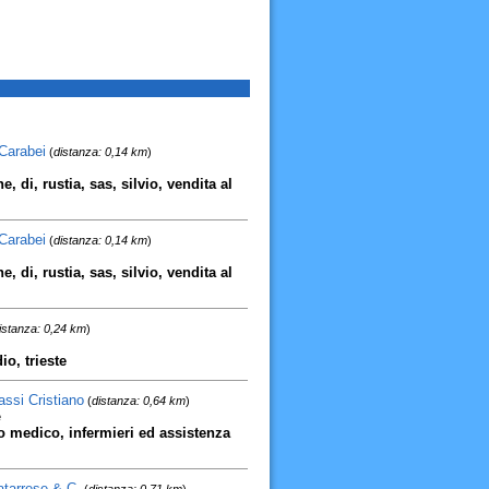
 Carabei
(
distanza: 0,14 km
)
, di, rustia, sas, silvio, vendita al
 Carabei
(
distanza: 0,14 km
)
, di, rustia, sas, silvio, vendita al
istanza: 0,24 km
)
o, trieste
assi Cristiano
(
distanza: 0,64 km
)
e
 o medico, infermieri ed assistenza
atarrese & C.