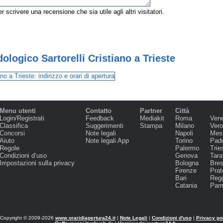
r scrivere una recensione che sia utile agli altri visitatori.
logico Sartorelli Cristiano a Trieste
Menu utenti
Contatto
Partner
Città
Login/Registrati
Feedback
Mediakit
Roma
Ven
Classifica
Suggerimenti
Stampa
Milano
Ver
Concorsi
Note legali
Napoli
Mes
Aiuto
Note legali App
Torino
Pad
Regole
Palermo
Trie
Condizioni d‘uso
Genova
Tara
Impostazioni sulla privacy
Bologna
Bres
Firenze
Prat
Bari
Regg
Catania
Par
Copyright © 2009-2026
www.oraridiapertura24.it
|
Note Legali
|
Condizioni d'uso
|
Privacy po