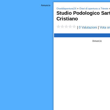
Annuncio
Oraridiapertura24
»
Orari di apertura a Trieste
»
Studio Podologico Sart
Cristiano
|
0 Valutazioni
|
Vota or
Annuncio