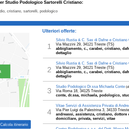
per Studio Podologico Sartorelli Cristiano:
dio, cristiano, sartorelli, podologico
_
Ulteriori offerte:
Silvio Rustia & C. Sas di Dafne e Cristiano
1
Via Mazzini 29, 34121 Trieste (TS)
abbigliamento, c., carabei, cristiano, dafne
dettaglio
Silvio Rustia & C. Sas di Dafne e Cristiano
2
Via Mazzini 29, 34121 Trieste (TS)
a
abbigliamento, c., carabei, cristiano, dafne
dettaglio
Studio Podologico Dr.ssa Michaela Conte
(
d
3
Via Roma 18, 34125 Trieste
conte, dr.ssa, michaela, podologico, studi
Vitae Servizi di Assistenza Privata di Andre
4
Via Pier Luigi da Palestrina 3, 34133 Triest
andreassi, assistenza, cristiano, dottore
domiciliare, privata, servizi, vitae
Centro Podologico s.a.s. del Dott. Marco M