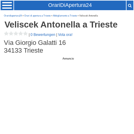
OrariDiApertura24
Oraridiapertura24
»
Orari di apertura a Trieste
»
Abbigliamento a Trieste
» Veliscek Antonella
Veliscek Antonella
a Trieste
|
0 Bewertungen
|
Vota ora!
Via Giorgio Galatti 16
34133
Trieste
Annuncio