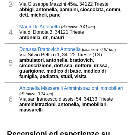
3
Via Giuseppe Mazzini 45/a, 34122 Trieste
abbigl, antonella, bambini, cioccolata, comm,
dett, micheli, pane
Mauri Dr. Antonella
(
distanza: 0,63 km
)
4
Via di Donota 3, 34121 Trieste
antonella, dr., mauri
Dott.ssa Brattovich Antonella
(
distanza: 0,67 km
)
Via Silvio Pellico 1, 34122 Trieste (TS)
ambulatori, antonella, brattovich,
5
circoscrizione, dott.ssa, dottore, dr.ssa,
guarigione, medico di base, medico di
famiglia, pediatra, studi, visita
Antonella Massarelli Amministrazioni Immobiliari
(
distanza: 0,74 km
)
6
Via san francesco d'assisi 54, 34133 Trieste
amministrazioni, antonella, immobiliari,
massarelli
Recensioni ed esperienze su