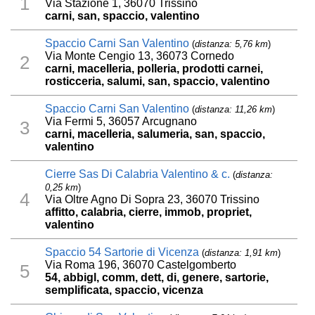
1
Via Stazione 1, 36070 Trissino
carni, san, spaccio, valentino
Spaccio Carni San Valentino
(
distanza: 5,76 km
)
Via Monte Cengio 13, 36073 Cornedo
2
carni, macelleria, polleria, prodotti carnei,
rosticceria, salumi, san, spaccio, valentino
Spaccio Carni San Valentino
(
distanza: 11,26 km
)
Via Fermi 5, 36057 Arcugnano
3
carni, macelleria, salumeria, san, spaccio,
valentino
Cierre Sas Di Calabria Valentino & c.
(
distanza:
0,25 km
)
4
Via Oltre Agno Di Sopra 23, 36070 Trissino
affitto, calabria, cierre, immob, propriet,
valentino
Spaccio 54 Sartorie di Vicenza
(
distanza: 1,91 km
)
Via Roma 196, 36070 Castelgomberto
5
54, abbigl, comm, dett, di, genere, sartorie,
semplificata, spaccio, vicenza