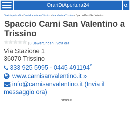
OrariDiApertura24
Oraridiapertura24
»
Orari di apertura a Trissino
»
Macellerie a Trissino
» Spaccio Carni San Valentino
Spaccio Carni San Valentino
a
Trissino
|
0 Bewertungen
|
Vota ora!
Via Stazione 1
36070
Trissino
*
333 925 5995 - 0445 491194
www.carnisanvalentino.it »
info
@
carnisanvalentino
.
it
(Invia il
messaggio ora)
Annuncio