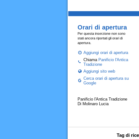
Orari di apertura
Per questa inserzione non sono
stati ancora riportati gli orari di
apertura.
Aggiungi orari di apertura
Chiama
Panificio l'Antica
Tradizione
Aggiungi sito web
Cerca orari di apertura su
Google
Panificio l'Antica Tradizione
Di Molinaro Lucia
Tag di ric