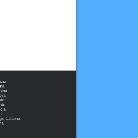
ezia
ona
sina
ova
ste
nto
cia
o
io Calabria
ma