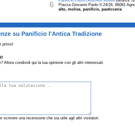
Panificio Pasticceria Alto Molise
(
distanza: 1
6
Piazza Giovanni Paolo II 24/26, 86081 Agn
alto, molise, panificio, pasticceria
_
nze su Panificio l'Antica Tradizione
r primo!
ne
 Allora condividi qui la tua opinione con gli altri interessati.
r scrivere una recensione che sia utile agli altri visitatori.