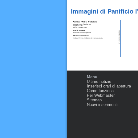
Immagini di Panificio l
Menu
Ultime notizie
Inserisci orari di apertura
Come funziona
Per Webmaster
Sitemap
Nuovi inserimenti