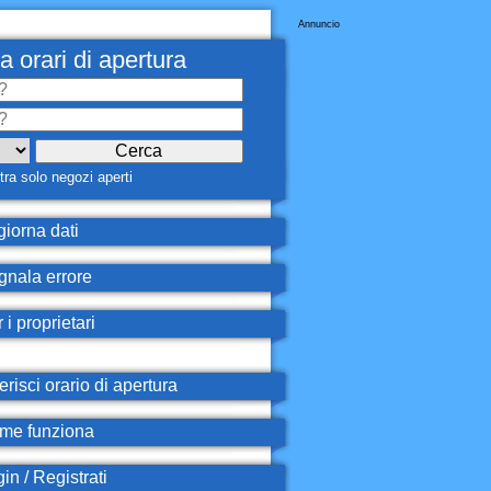
Annuncio
a orari di apertura
ra solo negozi aperti
iorna dati
nala errore
 i proprietari
erisci orario di apertura
e funziona
in / Registrati