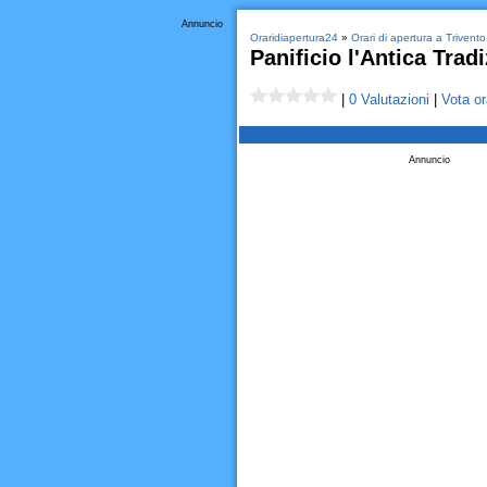
Annuncio
Oraridiapertura24
»
Orari di apertura a Trivento
Panificio l'Antica Trad
|
0 Valutazioni
|
Vota or
Annuncio