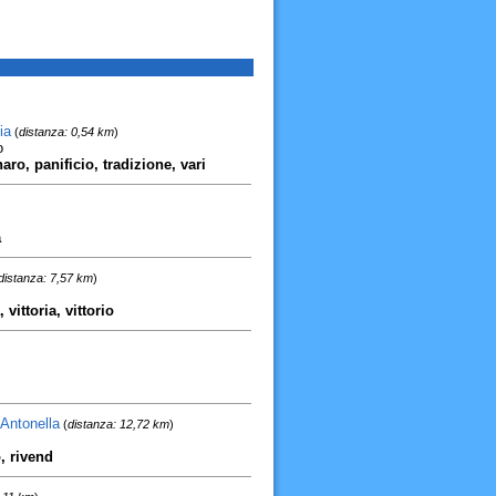
ia
(
distanza: 0,54 km
)
o
aro, panificio, tradizione, vari
a
distanza: 7,57 km
)
 vittoria, vittorio
 Antonella
(
distanza: 12,72 km
)
o, rivend