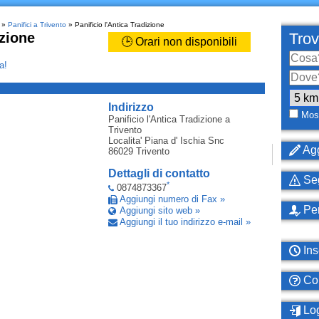
»
Panifici a Trivento
» Panificio l'Antica Tradizione
izione
Trov
🕒 Orari non disponibili
a!
_
Indirizzo
Most
Panificio l'Antica Tradizione
a
Trivento
Localita' Piana d' Ischia Snc
Agg
86029
Trivento
Dettagli di contatto
Seg
*
0874873367
Aggiungi numero di Fax »
Per
Aggiungi sito web »
Aggiungi il tuo indirizzo e-mail »
Ins
Com
Log