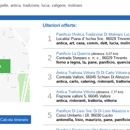
, pelle, antica, tradizione, lucia, valigerie, molinaro
_
Ulteriori offerte:
Panificio l'Antica Tradizione Di Molinaro Luc
1
Localita' Piana d' Ischia Snc, 86029 Trivent
antica, art, casa, comm, dett, lucia, molin
Panificio La Quercia
(
distanza: 5,07 km
)
2
Contrada Sterparo s. n. c., 86029 Trivento
forno a legna, la, pane, panificio, querci
a
Antica Trattoria Vittoria Di Di Carlo Vittorio
(
3
Contrada Valloni, 66045 Schiavi Di Abruzzo
antica, carlo, catering, ristoranti, trattoria,
Antica Trattoria Vittoria
(
distanza: 7,77 km
)
4
Frazione valloni 5, 66045 Valloni
antica, ristoranti, trattoria, vittoria
Panificio Di Lisio Snc Di Di Lisio Maurizio e
5
Corso Umberto i 18, 86030 Lucito
antonella, lisio, maurizio, pane, panifici