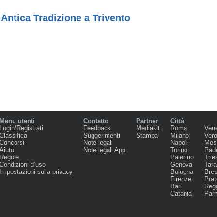
'Antica Tradizione a Trivento
Menu utenti
Contatto
Partner
Città
Login/Registrati
Feedback
Mediakit
Roma
Ven
Classifica
Suggerimenti
Stampa
Milano
Ver
Concorsi
Note legali
Napoli
Mes
Aiuto
Note legali App
Torino
Pad
Regole
Palermo
Trie
Condizioni d‘uso
Genova
Tara
Impostazioni sulla privacy
Bologna
Bres
Firenze
Prat
Bari
Regg
Catania
Par