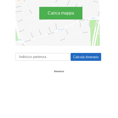
Carica mappa
Annuncio