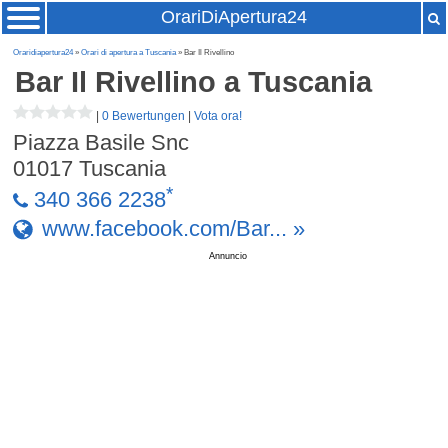
OrariDiApertura24
Oraridiapertura24
»
Orari di apertura a Tuscania
» Bar Il Rivellino
Bar Il Rivellino
a Tuscania
|
0 Bewertungen
|
Vota ora!
Piazza Basile Snc
01017
Tuscania
*
340 366 2238
www.facebook.com/Bar... »
Annuncio