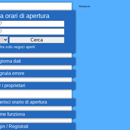
Annuncio
a orari di apertura
ra solo negozi aperti
iorna dati
nala errore
 i proprietari
erisci orario di apertura
e funziona
in / Registrati