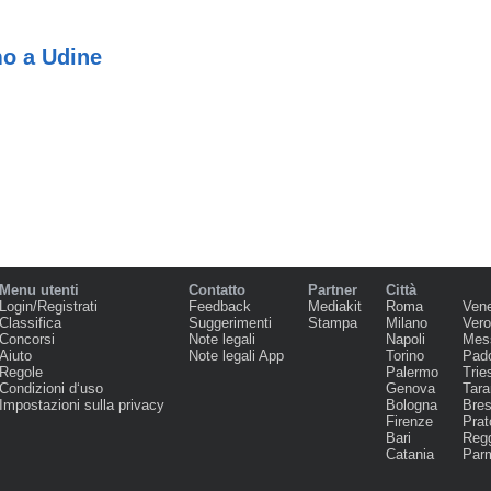
o a Udine
Menu utenti
Contatto
Partner
Città
Login/Registrati
Feedback
Mediakit
Roma
Ven
Classifica
Suggerimenti
Stampa
Milano
Ver
Concorsi
Note legali
Napoli
Mes
Aiuto
Note legali App
Torino
Pad
Regole
Palermo
Trie
Condizioni d‘uso
Genova
Tara
Impostazioni sulla privacy
Bologna
Bres
Firenze
Prat
Bari
Regg
Catania
Par