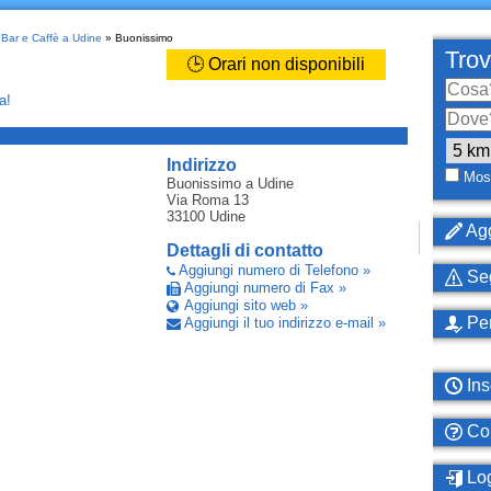
»
Bar e Caffè a Udine
» Buonissimo
Trov
🕒 Orari non disponibili
a!
_
Indirizzo
Most
Buonissimo
a Udine
Via Roma 13
33100
Udine
Agg
Dettagli di contatto
Aggiungi numero di Telefono »
Seg
Aggiungi numero di Fax »
Aggiungi sito web »
Per
Aggiungi il tuo indirizzo e-mail »
Ins
Com
Log