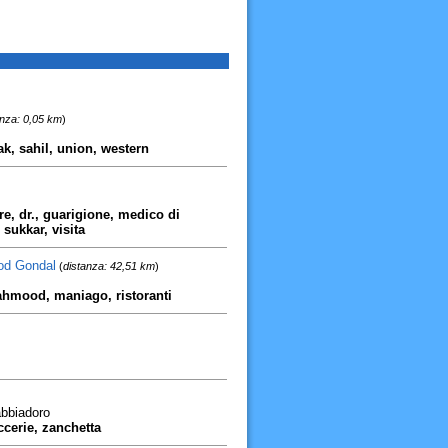
anza: 0,05 km
)
ak, sahil, union, western
e, dr., guarigione, medico di
 sukkar, visita
od Gondal
(
distanza: 42,51 km
)
ahmood, maniago, ristoranti
abbiadoro
ccerie, zanchetta