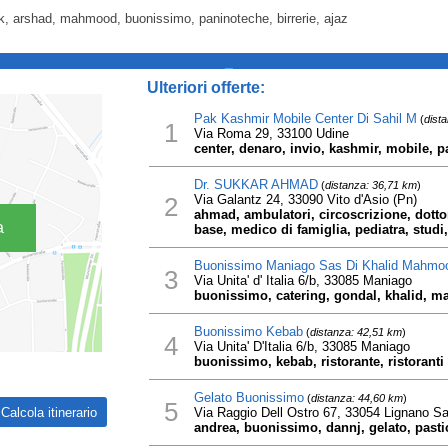
ak, arshad, mahmood, buonissimo, paninoteche, birrerie, ajaz
_
Ulteriori offerte:
Pak Kashmir Mobile Center Di Sahil M
(
dist
1
Via Roma 29, 33100 Udine
center, denaro, invio, kashmir, mobile, p
Dr. SUKKAR AHMAD
(
distanza: 36,71 km
)
2
Via Galantz 24, 33090 Vito d'Asio (Pn)
ahmad, ambulatori, circoscrizione, dottor
a
base, medico di famiglia, pediatra, studi,
Buonissimo Maniago Sas Di Khalid Mahmo
3
Via Unita' d' Italia 6/b, 33085 Maniago
buonissimo, catering, gondal, khalid, m
Buonissimo Kebab
(
distanza: 42,51 km
)
4
Via Unita' D'Italia 6/b, 33085 Maniago
buonissimo, kebab, ristorante, ristoranti
Gelato Buonissimo
(
distanza: 44,60 km
)
5
Via Raggio Dell Ostro 67, 33054 Lignano S
andrea, buonissimo, dannj, gelato, pasti