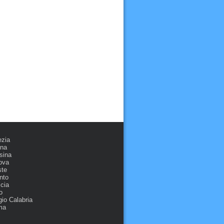
ezia
ona
sina
ova
ste
nto
cia
o
io Calabria
ma