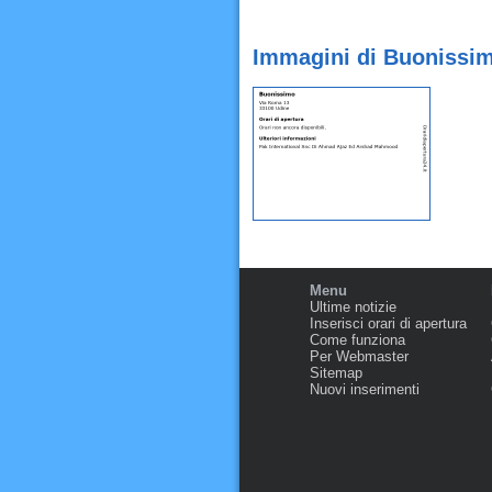
Immagini di Buonissim
Menu
Ultime notizie
Inserisci orari di apertura
Come funziona
Per Webmaster
Sitemap
Nuovi inserimenti