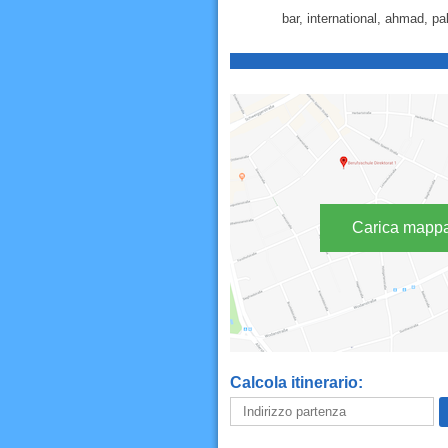
bar, international, ahmad, p
Carica mapp
Calcola itinerario: