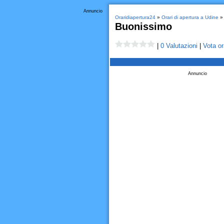
Annuncio
Oraridiapertura24
»
Orari di apertura a Udine
Buonissimo
|
0 Valutazioni
|
Vota or
Annuncio