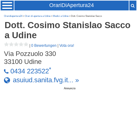
OrariDiApertura24
Oraridiapertura24
»
Orari di apertura a Udine
»
Medici a Udine
» Dott. Cosimo Stanislao Sacco
Dott. Cosimo Stanislao Sacco
a Udine
|
0 Bewertungen
|
Vota ora!
Via Pozzuolo 330
33100
Udine
*
0434 223522
asuiud.sanita.fvg.it... »
Annuncio