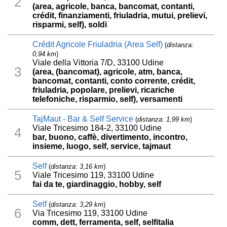
2
(area, agricole, banca, bancomat, contanti,
crédit, finanziamenti, friuladria, mutui, prelievi,
risparmi, self), soldi
Crédit Agricole Friuladria (Area Self)
(
distanza:
0,94 km
)
Viale della Vittoria 7/D, 33100 Udine
3
(area, (bancomat), agricole, atm, banca,
bancomat, contanti, conto corrente, crédit,
friuladria, popolare, prelievi, ricariche
telefoniche, risparmio, self), versamenti
TajMaut - Bar & Self Service
(
distanza: 1,99 km
)
Viale Tricesimo 184-2, 33100 Udine
4
bar, buono, caffè, divertimento, incontro,
insieme, luogo, self, service, tajmaut
Self
(
distanza: 3,16 km
)
5
Viale Tricesimo 119, 33100 Udine
fai da te, giardinaggio, hobby, self
Self
(
distanza: 3,29 km
)
6
Via Tricesimo 119, 33100 Udine
comm, dett, ferramenta, self, selfitalia