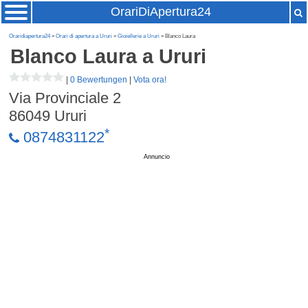
OrariDiApertura24
Oraridiapertura24
»
Orari di apertura a Ururi
»
Gioiellerie a Ururi
» Blanco Laura
Blanco Laura
a Ururi
|
0 Bewertungen
|
Vota ora!
Via Provinciale 2
86049
Ururi
*
0874831122
Annuncio