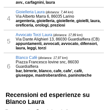
avv., carfagnini, laura
Gioielleria Laura
(
distanza: 7,44 km
)
Via Alberto Marra 6, 86035 Larino
4
argenteria, gioielleria, gioiellerie, gioielli, laura,
oreficeria, orologi, preziosi
Avvocato Torzi Laura
(
distanza: 17,89 km
)
Via Dante Alighieri 13, 86030 Guardialfiera (CB)
5
appuntamenti, avvocati, avvocato, difensori,
laura, leggi, torzi
Blanco Cafè
(
distanza: 17,97 km
)
Piazza Francesco Iovine snc, 86030
6
Guardialfiera
bar, birrerie, blanco, cafe, cafe', cafè,
giuseppe, mastroberardino, paninoteche
Recensioni ed esperienze su
Blanco Laura