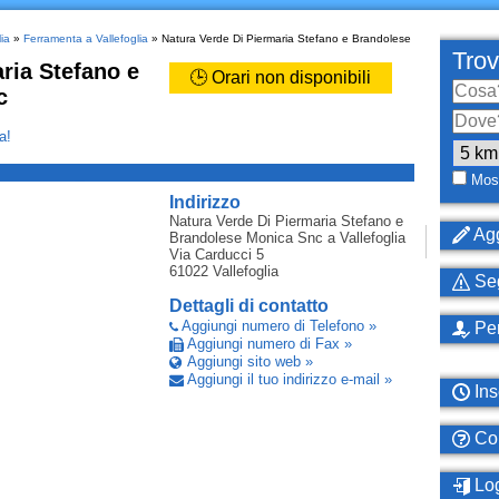
ia
»
Ferramenta a Vallefoglia
» Natura Verde Di Piermaria Stefano e Brandolese
Trov
ria Stefano e
🕒 Orari non disponibili
c
a!
_
Most
Indirizzo
Natura Verde Di Piermaria Stefano e
Agg
Brandolese Monica Snc
a Vallefoglia
Via Carducci 5
61022
Vallefoglia
Seg
Dettagli di contatto
Aggiungi numero di Telefono »
Per
Aggiungi numero di Fax »
Aggiungi sito web »
Aggiungi il tuo indirizzo e-mail »
Ins
Com
Log