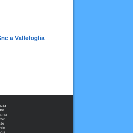
nc a Vallefoglia
ezia
ona
sina
ova
ste
nto
cia