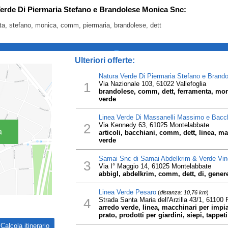
 Verde Di Piermaria Stefano e Brandolese Monica Snc:
ta, stefano, monica, comm, piermaria, brandolese, dett
_
Ulteriori offerte:
Natura Verde Di Piermaria Stefano e Brand
1
Via Nazionale 103, 61022 Vallefoglia
brandolese, comm, dett, ferramenta, moni
verde
Linea Verde Di Massanelli Massimo e Bacch
2
Via Kennedy 63, 61025 Montelabbate
a
articoli, bacchiani, comm, dett, linea, m
verde
Samai Snc di Samai Abdelkrim & Verde Vi
3
Via I° Maggio 14, 61025 Montelabbate
abbigl, abdelkrim, comm, dett, di, gener
Linea Verde Pesaro
(
distanza: 10,76 km
)
4
Strada Santa Maria dell'Arzilla 43/1, 61100
arredo verde, linea, macchinari per impian
prato, prodotti per giardini, siepi, tappet