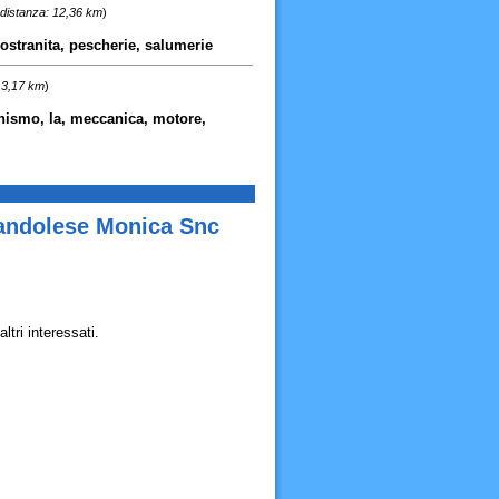
distanza: 12,36 km
)
ostranita, pescherie, salumerie
13,17 km
)
nismo, la, meccanica, motore,
randolese Monica Snc
tri interessati.