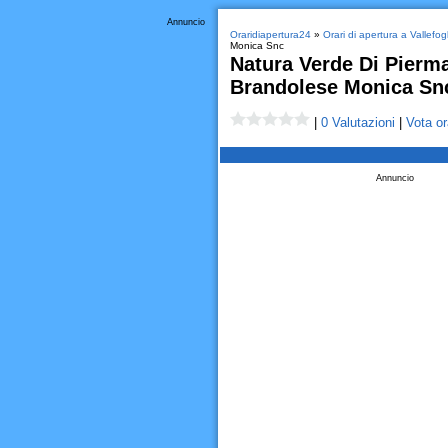
Annuncio
Oraridiapertura24
»
Orari di apertura a Vallefogl
Monica Snc
Natura Verde Di Pierma
Brandolese Monica Sn
|
0 Valutazioni
|
Vota or
Annuncio