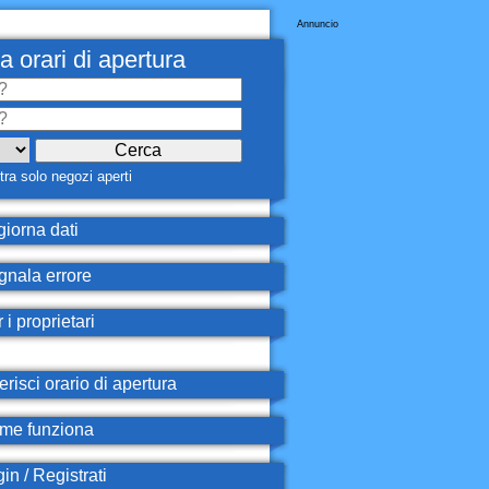
Annuncio
a orari di apertura
ra solo negozi aperti
iorna dati
nala errore
 i proprietari
erisci orario di apertura
e funziona
in / Registrati