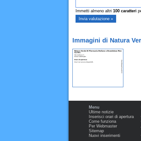
Immetti almeno altri
100
caratteri
pe
Immagini di Natura Ver
Menu
Ultime notizie
Inserisci orari di apertura
Come funziona
Per Webmaster
Sitemap
Nuovi inserimenti