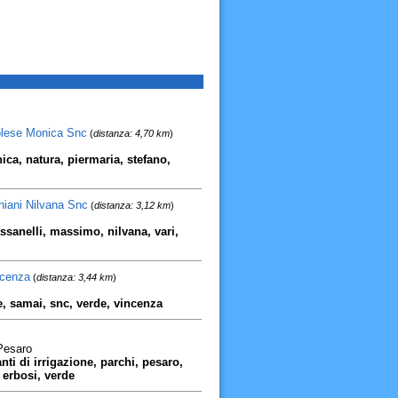
olese Monica Snc
(
distanza: 4,70 km
)
ca, natura, piermaria, stefano,
iani Nilvana Snc
(
distanza: 3,12 km
)
assanelli, massimo, nilvana, vari,
ncenza
(
distanza: 3,44 km
)
e, samai, snc, verde, vincenza
 Pesaro
ti di irrigazione, parchi, pesaro,
i erbosi, verde