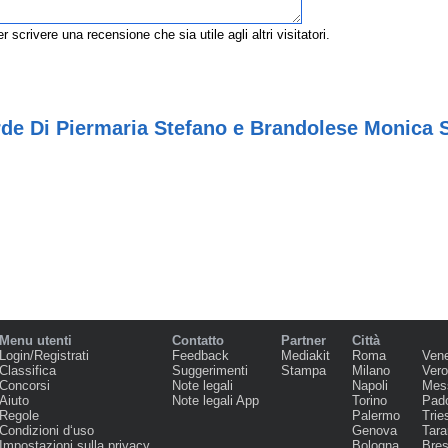
r scrivere una recensione che sia utile agli altri visitatori.
de Di Piermaria Stefano e Brandolese Monica S
Menu utenti
Contatto
Partner
Città
Login/Registrati
Feedback
Mediakit
Roma
Ven
Classifica
Suggerimenti
Stampa
Milano
Ver
Concorsi
Note legali
Napoli
Mes
Aiuto
Note legali App
Torino
Pad
Regole
Palermo
Trie
Condizioni d‘uso
Genova
Tara
Impostazioni sulla privacy
Bologna
Bres