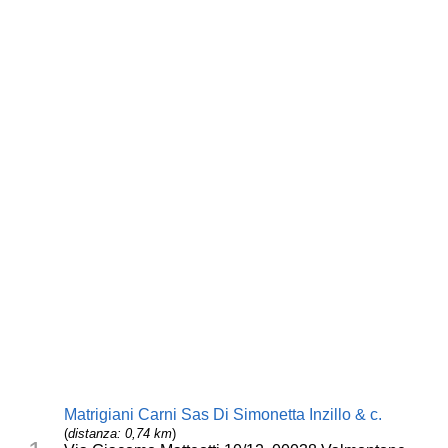
Matrigiani Carni Sas Di Simonetta Inzillo & c.
(
distanza: 0,74 km
)