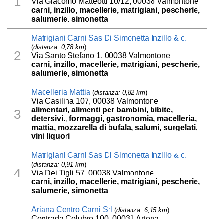
1
Via Giacomo Matteotti 10/12, 00038 Valmontone
carni, inzillo, macellerie, matrigiani, pescherie,
salumerie, simonetta
Matrigiani Carni Sas Di Simonetta Inzillo & c.
(
distanza: 0,78 km
)
2
Via Santo Stefano 1, 00038 Valmontone
carni, inzillo, macellerie, matrigiani, pescherie,
salumerie, simonetta
Macelleria Mattia
(
distanza: 0,82 km
)
Via Casilina 107, 00038 Valmontone
alimentari, alimenti per bambini, bibite,
3
detersivi., formaggi, gastronomia, macelleria,
mattia, mozzarella di bufala, salumi, surgelati,
vini liquori
Matrigiani Carni Sas Di Simonetta Inzillo & c.
(
distanza: 0,91 km
)
4
Via Dei Tigli 57, 00038 Valmontone
carni, inzillo, macellerie, matrigiani, pescherie,
salumerie, simonetta
Ariana Centro Carni Srl
(
distanza: 6,15 km
)
Contrada Colubro 100, 00031 Artena