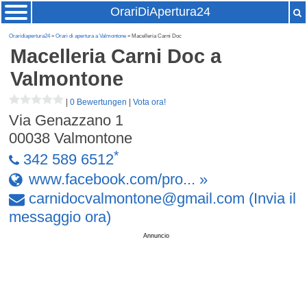
OrariDiApertura24
Oraridiapertura24
»
Orari di apertura a Valmontone
» Macelleria Carni Doc
Macelleria Carni Doc
a
Valmontone
|
0 Bewertungen
|
Vota ora!
Via Genazzano 1
00038
Valmontone
*
342 589 6512
www.facebook.com/pro... »
carnidocvalmontone
@
gmail
.
com
(Invia il
messaggio ora)
Annuncio