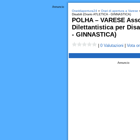
Annuncio
Oraridiapertura24
»
Orari di apertura a Varese
Disabili (Orario ATLETICA - GINNASTICA)
POLHA – VARESE Assoc
Dilettantistica per Dis
- GINNASTICA)
|
0 Valutazioni
|
Vota or
Annuncio