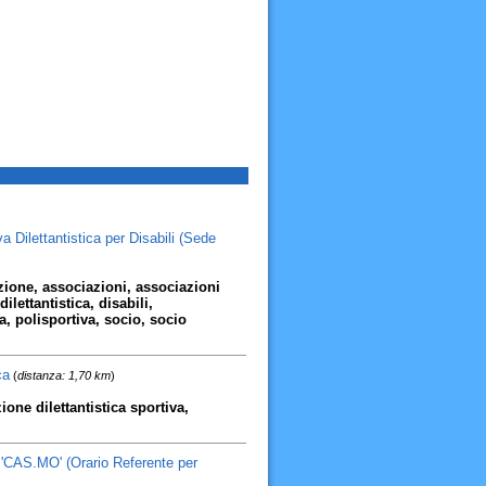
ilettantistica per Disabili (Sede
zione, associazioni, associazioni
ilettantistica, disabili,
a, polisportiva, socio, socio
ca
(
distanza: 1,70 km
)
ione dilettantistica sportiva,
 'CAS.MO' (Orario Referente per