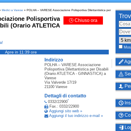
»
Medici a Varese
» POLHA – VARESE Associazione Polisportiva Dilettantistica per
Trov
iazione Polisportiva
🕒 Chiuso ora
abili (Orario ATLETICA
a!
Most
Apre in 11:39 ore
Indirizzo
Agg
POLHA – VARESE Associazione
Polisportiva Dilettantistica per Disabili
(Orario ATLETICA - GINNASTICA)
a
Seg
Varese
Via Valverde 17/19
Per
21100
Varese
Dettagli di contatto
*
0332/22900
Ins
Fax.: 0332/22900
Aggiungi sito web »
Com
Aggiungi il tuo indirizzo e-mail »
Log