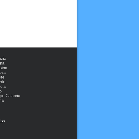
ezia
ona
sina
ova
ste
nto
cia
o
io Calabria
ma
licy