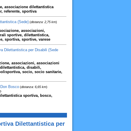
e, associazione dilettantistica
r, referente, sportiva
antistica (Sede)
(
distanza: 2,75 km
)
ssociazione, associazioni,
ali sportive, dilettantistica,
e, sportiva, sportive, varese
ilettantistica per Disabili (Sede
zione, associazioni, associazioni
ilettantistica, disabili,
polisportiva, socio, socio sanitarie,
a Don Bosco
(
distanza: 6,65 km
)
o
lettantistica sportiva, bosco,
iva Dilettantistica per