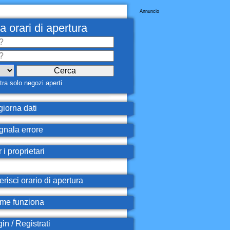
Annuncio
a orari di apertura
ra solo negozi aperti
iorna dati
nala errore
 i proprietari
erisci orario di apertura
e funziona
in / Registrati