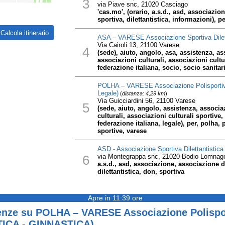
3
via Piave snc, 21020 Casciago
'cas.mo', (orario, a.s.d., asd, associazion
sportiva, dilettantistica, informazioni), pe
ASA – VARESE Associazione Sportiva Dilett
Via Cairoli 13, 21100 Varese
4
(sede), aiuto, angolo, asa, assistenza, a
associazioni culturali, associazioni cultur
federazione italiana, socio, socio sanitari
POLHA – VARESE Associazione Polisportiva D
Legale)
(
distanza: 4,29 km
)
Via Guicciardini 56, 21100 Varese
5
(sede, aiuto, angolo, assistenza, associa
culturali, associazioni culturali sportive, d
federazione italiana, legale), per, polha, 
sportive, varese
ASD - Associazione Sportiva Dilettantistic
6
via Montegrappa snc, 21020 Bodio Lomnag
a.s.d., asd, associazione, associazione di
dilettantistica, don, sportiva
Apre in 11:39 ore
enze su POLHA – VARESE Associazione Polisport
ETICA - GINNASTICA)