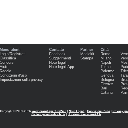
Menu utenti
Contatto
Partner
Città
Login/Registrati
Feedback
Mediakit
Roma
Ven
Classifica
Suggerimenti
Stampa
Milano
Ver
Concorsi
Note legali
Napoli
Mes
Aiuto
Note legali App
Torino
Pad
Regole
Palermo
Trie
Condizioni d‘uso
Genova
Tara
Impostazioni sulla privacy
Bologna
Bres
Firenze
Prat
Bari
Regg
Catania
Par
Copyright © 2009-2026
www.oraridiapertura24.it
|
Note Legali
|
Condizioni d'uso
|
Privacy po
Oeffnungszeitenbuch.de
|
Horairesdouverture24.fr