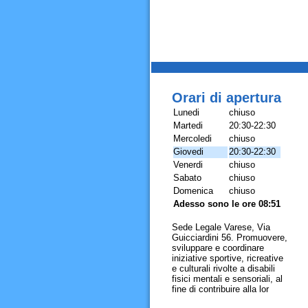
Orari di apertura
Lunedi
chiuso
Martedi
20:30-22:30
Mercoledi
chiuso
Giovedi
20:30-22:30
Venerdi
chiuso
Sabato
chiuso
Domenica
chiuso
Adesso sono le ore 08:51
Sede Legale Varese, Via
Guicciardini 56. Promuovere,
sviluppare e coordinare
iniziative sportive, ricreative
e culturali rivolte a disabili
fisici mentali e sensoriali, al
fine di contribuire alla lor