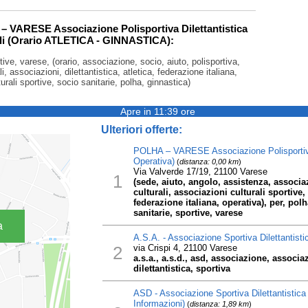
 – VARESE Associazione Polisportiva Dilettantistica
ili (Orario ATLETICA - GINNASTICA):
ive, varese, (orario, associazione, socio, aiuto, polisportiva,
li, associazioni, dilettantistica, atletica, federazione italiana,
urali sportive, socio sanitarie, polha, ginnastica)
Apre in 11:39 ore
Ulteriori offerte:
POLHA – VARESE Associazione Polisportiva D
Operativa)
(
distanza: 0,00 km
)
Via Valverde 17/19, 21100 Varese
1
(sede, aiuto, angolo, assistenza, associa
culturali, associazioni culturali sportive, d
federazione italiana, operativa), per, polh
sanitarie, sportive, varese
a
A.S.A. - Associazione Sportiva Dilettantisti
2
via Crispi 4, 21100 Varese
a.s.a., a.s.d., asd, associazione, associaz
dilettantistica, sportiva
ASD - Associazione Sportiva Dilettantistica
Informazioni)
(
distanza: 1,89 km
)