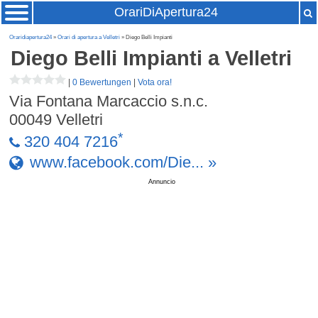
OrariDiApertura24
Oraridiapertura24
»
Orari di apertura a Velletri
» Diego Belli Impianti
Diego Belli Impianti
a Velletri
|
0 Bewertungen
|
Vota ora!
Via Fontana Marcaccio s.n.c.
00049
Velletri
*
320 404 7216
www.facebook.com/Die... »
Annuncio