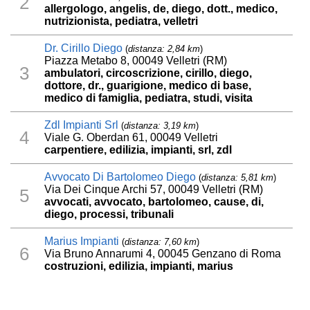
2
allergologo, angelis, de, diego, dott., medico,
nutrizionista, pediatra, velletri
Dr. Cirillo Diego
(
distanza: 2,84 km
)
Piazza Metabo 8, 00049 Velletri (RM)
3
ambulatori, circoscrizione, cirillo, diego,
dottore, dr., guarigione, medico di base,
medico di famiglia, pediatra, studi, visita
Zdl Impianti Srl
(
distanza: 3,19 km
)
4
Viale G. Oberdan 61, 00049 Velletri
carpentiere, edilizia, impianti, srl, zdl
Avvocato Di Bartolomeo Diego
(
distanza: 5,81 km
)
Via Dei Cinque Archi 57, 00049 Velletri (RM)
5
avvocati, avvocato, bartolomeo, cause, di,
diego, processi, tribunali
Marius Impianti
(
distanza: 7,60 km
)
6
Via Bruno Annarumi 4, 00045 Genzano di Roma
costruzioni, edilizia, impianti, marius