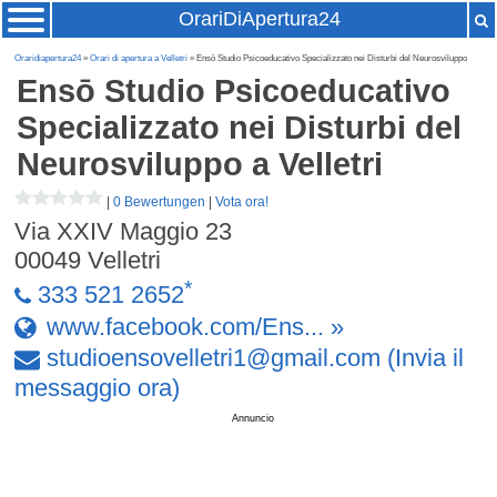
OrariDiApertura24
Oraridiapertura24
»
Orari di apertura a Velletri
» Ensō Studio Psicoeducativo Specializzato nei Disturbi del Neurosviluppo
Ensō Studio Psicoeducativo
Specializzato nei Disturbi del
Neurosviluppo
a Velletri
|
0 Bewertungen
|
Vota ora!
Via XXIV Maggio 23
00049
Velletri
*
333 521 2652
www.facebook.com/Ens... »
studioensovelletri1
@
gmail
.
com
(Invia il
messaggio ora)
Annuncio