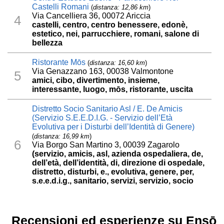
Castelli Romani
(
distanza: 12,86 km
)
Via Cancelliera 36, 00072 Ariccia
4
castelli, centro, centro benessere, edonè,
estetico, nei, parrucchiere, romani, salone di
bellezza
Ristorante Mōs
(
distanza: 16,60 km
)
Via Genazzano 163, 00038 Valmontone
5
amici, cibo, divertimento, insieme,
interessante, luogo, mōs, ristorante, uscita
Distretto Socio Sanitario Asl / E. De Amicis
(Servizio S.E.E.D.I.G. - Servizio dell’Età
Evolutiva per i Disturbi dell’Identità di Genere)
(
distanza: 16,99 km
)
6
Via Borgo San Martino 3, 00039 Zagarolo
(servizio, amicis, asl, azienda ospedaliera, de,
dell’età, dell’identità, di, direzione di ospedale,
distretto, disturbi, e., evolutiva, genere, per,
s.e.e.d.i.g., sanitario, servizi, servizio, socio
Recensioni ed esperienze su Ensō