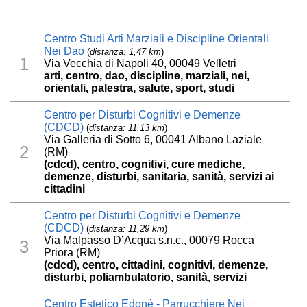
Centro Studi Arti Marziali e Discipline Orientali
Nei Dao
(
distanza: 1,47 km
)
1
Via Vecchia di Napoli 40, 00049 Velletri
arti, centro, dao, discipline, marziali, nei,
orientali, palestra, salute, sport, studi
Centro per Disturbi Cognitivi e Demenze
(CDCD)
(
distanza: 11,13 km
)
Via Galleria di Sotto 6, 00041 Albano Laziale
2
(RM)
(cdcd), centro, cognitivi, cure mediche,
demenze, disturbi, sanitaria, sanità, servizi ai
cittadini
Centro per Disturbi Cognitivi e Demenze
(CDCD)
(
distanza: 11,29 km
)
Via Malpasso D’Acqua s.n.c., 00079 Rocca
3
Priora (RM)
(cdcd), centro, cittadini, cognitivi, demenze,
disturbi, poliambulatorio, sanità, servizi
Centro Estetico Edonè - Parrucchiere Nei