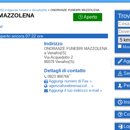
(IS)
»
Agenzie funebri a Venafro(IS)
» ONORANZE FUNEBRI MAZZOLENA
 MAZZOLENA
Trov
🕒 Aperto
a!
Aperto ancora 07:22 ore
Indirizzo
Most
ONORANZE FUNEBRI MAZZOLENA
a Venafro(IS)
Via Acquedotto 2
Agg
86079
Venafro(IS)
Dettagli di contatto
Seg
*
0823 906766
Aggiungi numero di Fax »
Per
agenziafunebremazzol... »
Aggiungi il tuo indirizzo e-mail »
Ins
Com
Log