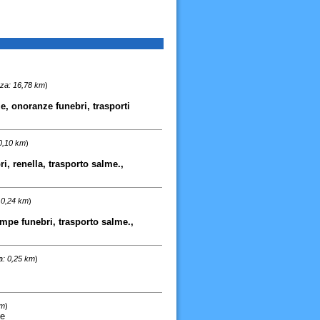
nza: 16,78 km
)
, onoranze funebri, trasporti
 0,10 km
)
i, renella, trasporto salme.,
 0,24 km
)
ompe funebri, trasporto salme.,
a: 0,25 km
)
km
)
ne