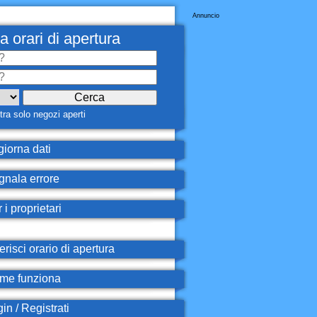
Annuncio
a orari di apertura
ra solo negozi aperti
iorna dati
nala errore
 i proprietari
erisci orario di apertura
e funziona
in / Registrati