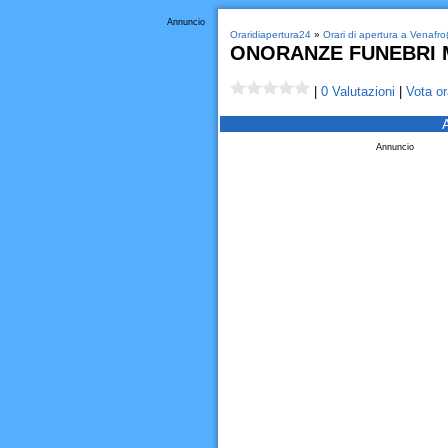
Annuncio
Oraridiapertura24
»
Orari di apertura a Venafro
ONORANZE FUNEBRI
|
0 Valutazioni
|
Vota or
Annuncio