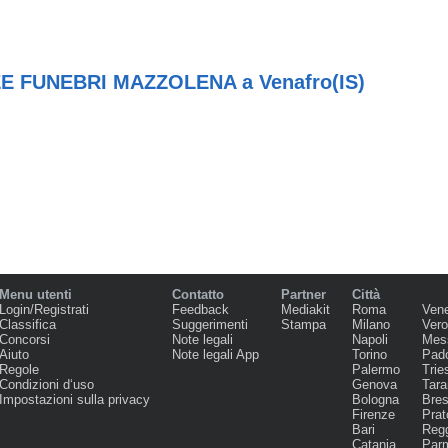
E FUNEBRI MAZZOLENA a Venafro(IS)
Menu utenti
Contatto
Partner
Città
Login/Registrati
Feedback
Mediakit
Roma
Ven
Classifica
Suggerimenti
Stampa
Milano
Ver
Concorsi
Note legali
Napoli
Mes
Aiuto
Note legali App
Torino
Pad
Regole
Palermo
Trie
Condizioni d‘uso
Genova
Tara
Impostazioni sulla privacy
Bologna
Bres
Firenze
Prat
Bari
Regg
Catania
Par