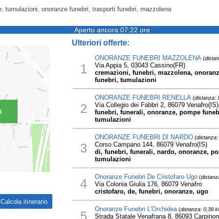
, tumulazioni, onoranze funebri, trasporti funebri, mazzolena
Aperto ancora 07:22 ore
Ulteriori offerte:
ONORANZE FUNEBRI MAZZOLENA
(
dista
1
Via Appia 5, 03043 Cassino(FR)
cremazioni, funebri, mazzolena, onoranze
funebri, tumulazioni
ONORANZE FUNEBRI RENELLA
(
distanza:
2
Via Collegio dei Fabbri 2, 86079 Venafro(IS)
a
funebri, funerali, onoranze, pompe funebr
tumulazioni
ONORANZE FUNEBRI DI NARDO
(
distanza:
3
Corso Campano 144, 86079 Venafro(IS)
di, funebri, funerali, nardo, onoranze, p
tumulazioni
Onoranze Funebri De Cristofaro Ugo
(
distanz
4
Via Colonia Giulia 176, 86079 Venafro
cristofaro, de, funebri, onoranze, ugo
Onoranze Funebri L'Orchidea
(
distanza: 0,39 
5
Strada Statale Venafrana 8, 86093 Carpino