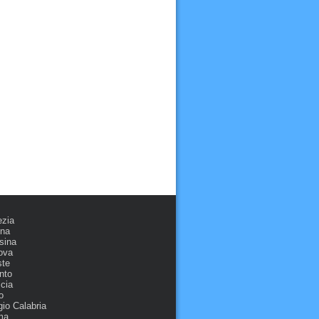
ezia
ona
sina
ova
ste
nto
cia
o
io Calabria
ma