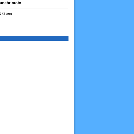
 funebrimoto
 0,61 km
)