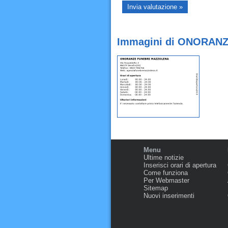
Immagini di ONORANZ
Menu
Ultime notizie
Inserisci orari di apertura
Come funziona
Per Webmaster
Sitemap
Nuovi inserimenti